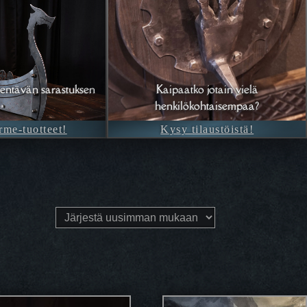
entävän sarastuksen
Kaipaatko jotain vielä
henkilökohtaisempaa?
rme-tuotteet!
Kysy tilaustöistä!