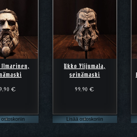
 Ilmarinen,
Ukko Ylijumala,
inämaski
seinämaski
9,90
€
99,90
€
 ostoskoriin
Lisää ostoskoriin