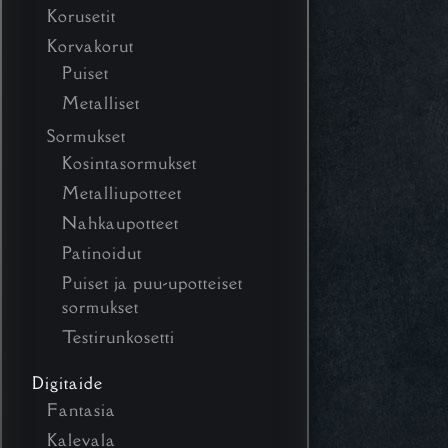
Korusetit
Korvakorut
Puiset
Metalliset
Sormukset
Kosintasormukset
Metalliupotteet
Nahkaupotteet
Patinoidut
Puiset ja puu-upotteiset
sormukset
Testirunkosetti
Digitaide
Fantasia
Kalevala