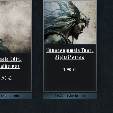
Ukkosenjumala Thor,
digitaideteos
mala Odin,
taideteos
3,90
€
3,90
€
 ostoskoriin
Lisää ostoskoriin