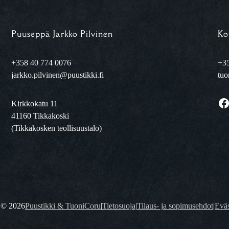
Puuseppä Jarkko Pilvinen
Ko
+358 40 774 0076
+35
jarkko.pilvinen@puustikki.fi
tuo
Facebook
Kirkkokatu 11
41160 Tikkakoski
(Tikkakosken teollisuustalo)
t ©
2026
Puustikki & TuoniCoru
|
Tietosuoja
|
Tilaus- ja sopimusehdot
|
Eväs