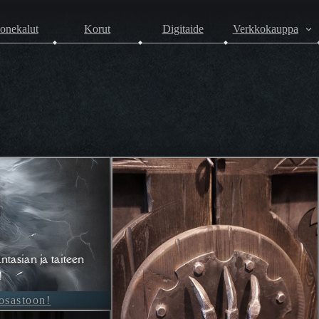
onekalut
Korut
Digitaide
Verkkokauppa
ntasian ja taiteen
!
-osastoon!