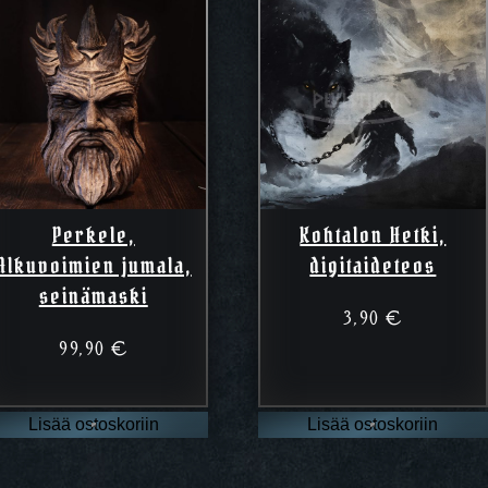
Perkele,
Kohtalon Hetki,
Alkuvoimien jumala,
digitaideteos
seinämaski
3,90
€
99,90
€
Lisää ostoskoriin
Lisää ostoskoriin