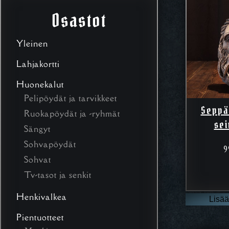
Osastot
Yleinen
Lahjakortti
Huonekalut
Pelipöydät ja tarvikkeet
Seppä
Ruokapöydät ja -ryhmät
se
Sängyt
Sohvapöydät
9
Sohvat
Tv-tasot ja senkit
Henkivalkea
Lisää
Pientuotteet