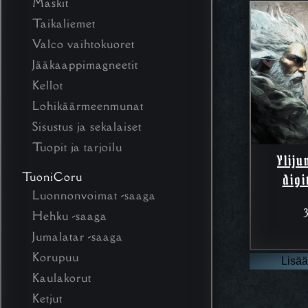
Maskit
Taikaliemet
Valco vaihtokuoret
Jääkaappimagneetit
Kellot
Lohikäärmeenmunat
Sisustus ja sekalaiset
Tuopit ja tarjoilu
Yliju
TuoniCoru
digi
Luonnonvoimat -saaga
Hehku -saaga
Jumalatar -saaga
Korupuu
Lisää
Kaulakorut
Ketjut