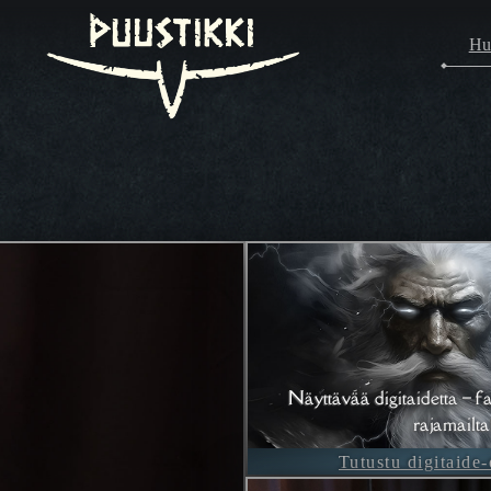
Hu
Näyttävää digitaidetta – fa
rajamailta
Tutustu digitaide