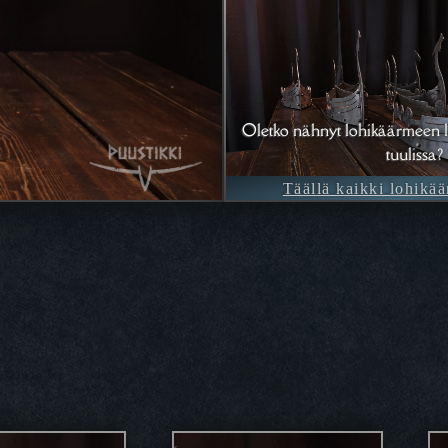
Oletko nähnyt lohikäärmeen l
tuulissa?
Täällä kaikki lohikää