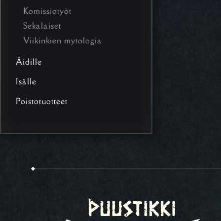
Komissiotyöt
Sekalaiset
Viikinkien mytologia
Äidille
Isälle
Poistotuotteet