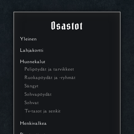
Osastot
Yleinen
Lahjakortti
Huonekalut
Pelipöydät ja tarvikkeet
Ruokapöydät ja -ryhmät
Sängyt
Sohvapöydät
Sohvat
Tv-tasot ja senkit
Henkivalkea