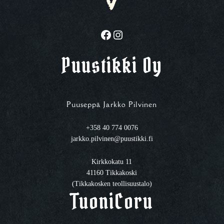
Facebook
Instagram
Puustikki Oy
Puuseppä Jarkko Pilvinen
+358 40 774 0076
jarkko.pilvinen@puustikki.fi
Kirkkokatu 11
41160 Tikkakoski
(Tikkakosken teollisuustalo)
TuoniCoru