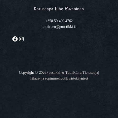
Koruseppä Juho Manninen
+358 50 400 4762
tuonicoru@puustikki.fi
Facebook
Instagram
Copyright ©
2026
Puustikki & TuoniCoru
|
Tietosuoja
|
Tilaus- ja sopimusehdot
|
Evästekäynteet