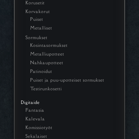
Korusetit
Korvakorut
Puiset
Metalliset
Sormukset
Kosintasormukset
Metalliupotteet
Nahkaupotteet
Patinoidut
Puiset ja puu-upotteiset sormukset
Testirunkosetti
Digitaide
Fantasia
Kalevala
Komissiotyöt
Sekalaiset