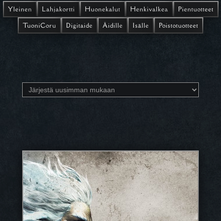
Yleinen
Lahjakortti
Huonekalut
Henkivalkea
Pientuotteet
TuoniCoru
Digitaide
Äidille
Isälle
Poistotuotteet