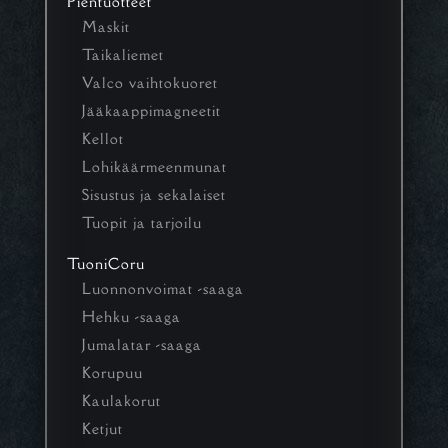
Pientuotteet
Maskit
Taikaliemet
Valco vaihtokuoret
Jääkaappimagneetit
Kellot
Lohikäärmeenmunat
Sisustus ja sekalaiset
Tuopit ja tarjoilu
TuoniCoru
Luonnonvoimat -saaga
Hehku -saaga
Jumalatar -saaga
Korupuu
Kaulakorut
Ketjut