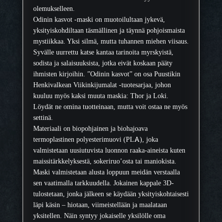
s
olemukselleen.
k
Odinin kasvot -maski on muotoilultaan jykevä,
i
yksityiskohdiltaan täsmällinen ja täynnä pohjoismaista
m
mystiikkaa. Yksi silmä, mutta tuhannen miehen viisaus.
ä
Syvälle uurrettu katse kantaa tarinoita myrskyistä,
ä
sodista ja salaisuuksista, jotka eivät koskaan pääty
r
ihmisten kirjoihin. ”Odinin kasvot” on osa Puustikin
ä
Henkivalkean Viikinkijumalat -tuotesarjaa, johon
kuuluu myös kaksi muuta maskia: Thor ja Loki.
Löydät ne omina tuotteinaan, mutta voit ostaa ne myös
settinä.
Materiaali on biopohjainen ja biohajoava
termoplastinen polyesterimuovi (PLA), joka
valmistetaan uusiutuvista luonnon raaka-aineista kuten
maissitärkkelyksestä, sokeriruo’osta tai maniokista.
Maski valmistetaan alusta loppuun meidän verstaalla
sen vaatimalla tarkkuudella. Jokainen kappale 3D-
tulostetaan, jonka jälkeen se käydään yksityiskohtaisesti
läpi käsin – hiotaan, viimeistellään ja maalataan
yksitellen. Näin syntyy jokaiselle yksilölle oma