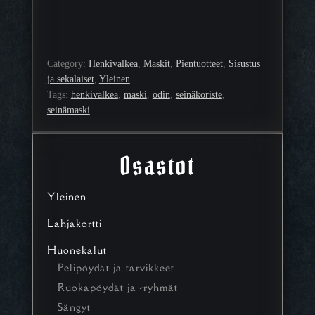
Category:
Henkivalkea
, 
Maskit
, 
Pientuotteet
, 
Sisustus
ja sekalaiset
, 
Yleinen
Tags:
henkivalkea
, 
maski
, 
odin
, 
seinäkoriste
, 
seinämaski
Osastot
Yleinen
Lahjakortti
Huonekalut
Pelipöydät ja tarvikkeet
Ruokapöydät ja -ryhmät
Sängyt