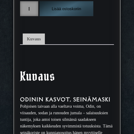
O
Lisää ostoskoriin
d
i
n
i
n
Kuvaus
k
a
s
v
o
Kuvaus
t
,
s
e
ODININ KASVOT, SEINÄMASKI
i
Pohjoisen taivaan alla vaeltava voima, Odin, on
n
viisauden, sodan ja runouden jumala – salaisuuksien
ä
tuntija, joka antoi toisen silmänsä saadakseen
m
näkemyksen kaikkeuden syvimmistä totuuksista. Tämä
a
seinäkoriste on kunnianosoitus hänen myyttiselle