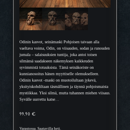
Odinin kasvot, seinämaski Pohjoisen taivaan alla
vaeltava voima, Odin, on viisauden, sodan ja runouden
jumala – salaisuuksien tuntija, joka antoi toisen
silmänsä saadakseen näkemyksen kaikkeuden
syvimmistä totuuksista. Tämä seinäkoriste on
kunnianosoitus hänen myyttiselle olemukselleen.
Odinin kasvot -maski on muotoilultaan jykevä,
yksityiskohdiltaan täsmällinen ja täynnä pohjoismaista
mystiikkaa. Yksi silmä, mutta tuhannen miehen viisaus.
Syvälle uurrettu katse…
99,90
€
Varastossa. Saatavilla heti.