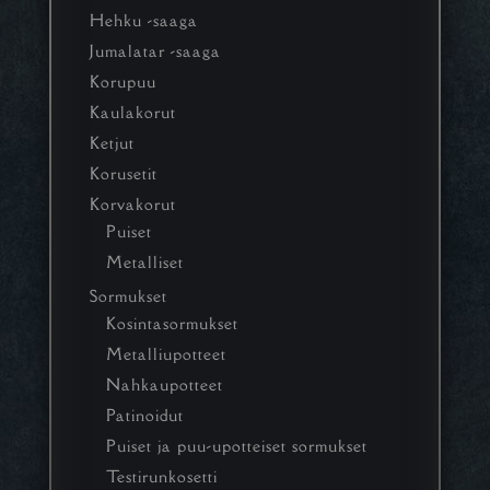
Hehku -saaga
Jumalatar -saaga
Korupuu
Kaulakorut
Ketjut
Korusetit
Korvakorut
Puiset
Metalliset
Sormukset
Kosintasormukset
Metalliupotteet
Nahkaupotteet
Patinoidut
Puiset ja puu-upotteiset sormukset
Testirunkosetti