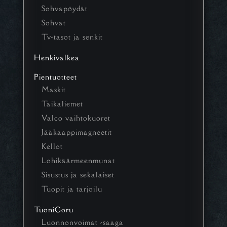
Sohvapöydät
Sohvat
Tv-tasot ja senkit
Henkivalkea
Pientuotteet
Maskit
Taikaliemet
Valco vaihtokuoret
Jääkaappimagneetit
Kellot
Lohikäärmeenmunat
Sisustus ja sekalaiset
Tuopit ja tarjoilu
TuoniCoru
Luonnonvoimat -saaga