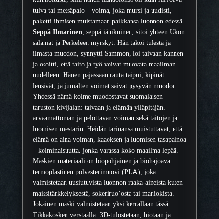
l
tulva tai metsäpalo – voima, joka mursi ja uudisti,
e
pakotti ihmisen muistamaan paikkansa luonnon edessä.
,
Seppä Ilmarinen
, seppä iänikuinen, sitoi yhteen Ukon
S
salamat ja Perkeleen myrskyt. Hän takoi tulesta ja
e
ilmasta muodon, synnytti Sammon, loi taivaan kannen
p
ja osoitti, että taito ja työ voivat muovata maailman
p
uudelleen. Hänen pajassaan rauta taipui, kipinät
ä
lensivät, ja jumalten voimat saivat pysyvän muodon.
I
Yhdessä nämä kolme muodostavat suomalaisen
l
taruston kivijalan: taivaan ja elämän ylläpitäjän,
m
arvaamattoman ja pelottavan voiman sekä taitojen ja
a
luomisen mestarin. Heidän tarinansa muistuttavat, että
r
elämä on aina voiman, kaaoksen ja luomisen tasapainoa
i
– kolminaisuutta, jonka varassa koko maailma lepää.
n
Maskien materiaali on biopohjainen ja biohajoava
e
termoplastinen polyesterimuovi (PLA), joka
n
valmistetaan uusiutuvista luonnon raaka-aineista kuten
m
maissitärkkelyksestä, sokeriruo’osta tai maniokista.
ä
Jokainen maski valmistetaan yksi kerrallaan tässä
ä
Tikkakosken verstaalla: 3D-tulostetaan, hiotaan ja