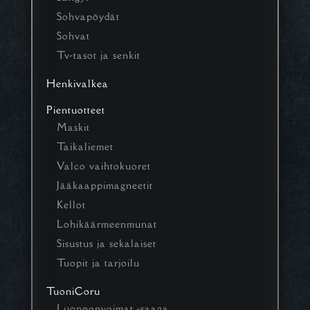
Sohvapöydät
Sohvat
Tv-tasot ja senkit
Henkivalkea
Pientuotteet
Maskit
Taikaliemet
Valco vaihtokuoret
Jääkaappimagneetit
Kellot
Lohikäärmeenmunat
Sisustus ja sekalaiset
Tuopit ja tarjoilu
TuoniCoru
Luonnonvoimat -saaga