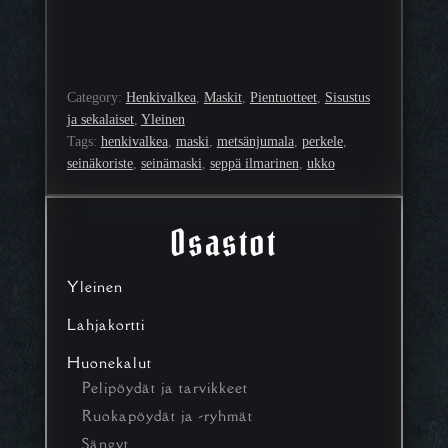
Category:
Henkivalkea
, 
Maskit
, 
Pientuotteet
, 
Sisustus
ja sekalaiset
, 
Yleinen
Tags:
henkivalkea
, 
maski
, 
metsänjumala
, 
perkele
, 
seinäkoriste
, 
seinämaski
, 
seppä ilmarinen
, 
ukko
Osastot
Yleinen
Lahjakortti
Huonekalut
Pelipöydät ja tarvikkeet
Ruokapöydät ja -ryhmät
Sängyt