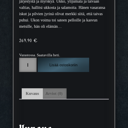
järjestystä ja myrskyä. Ukko, ylijumala ja taivaan
valtias, hallitsi ukkosta ja salamoita. Hänen vasaransa
iskut ja pilvien jyrinä olivat merkki siitä, että taivas
puhui. Ukon voima toi sateen pelloille ja kasvun
metsille, hän oli elämän…
269,90
€
Varastossa. Saatavilla heti.
K
Lisää ostoskoriin
a
l
e
v
a
Kuvaus
Arviot (0)
l
a
i
n
e