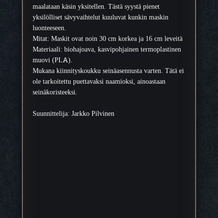
r
maalataan käsin yksitellen. Tästä syystä pienet
ä
yksilölliset sävyvaihtelut kuuluvat kunkin maskin
luonteeseen.
Mitat: Maskit ovat noin 30 cm korkea ja 16 cm leveitä
Materiaali: biohajoava, kasvipohjainen termoplastinen
muovi (PLA).
Mukana kiinnityskoukku seinäasennusta varten. Tätä ei
ole tarkoitettu puettavaksi naamioksi, ainoastaan
seinäkoristeeksi.
Suunnittelija: Jarkko Pilvinen