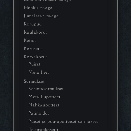
Hehku -saaga
Jumalatar -saaga
Korupuu
Kaulakorut
Ketjut
Korusetit
Korvakorut
Puiset
Metalliset
Sormukset
Kosintasormukset
Metalliupotteet
Nahkaupotteet
Patinoidut
Puiset ja puu-upotteiset sormukset
Testirunkosetti