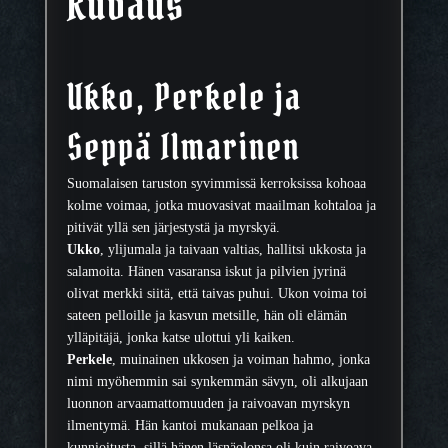
Kuvaus
n
m
a
s
Ukko, Perkele ja
k
i
Seppä Ilmarinen
s
e
t
Suomalaisen taruston syvimmissä kerroksissa kohoaa
t
kolme voimaa, jotka muovasivat maailman kohtaloa ja
i
pitivät yllä sen järjestystä ja myrskyä.
U
Ukko
, ylijumala ja taivaan valtias, hallitsi ukkosta ja
k
salamoita. Hänen vasaransa iskut ja pilvien jyrinä
k
olivat merkki siitä, että taivas puhui. Ukon voima toi
o
sateen pelloille ja kasvun metsille, hän oli elämän
,
ylläpitäjä, jonka katse ulottui yli kaiken.
P
Perkele
, muinainen ukkosen ja voiman hahmo, jonka
e
nimi myöhemmin sai synkemmän sävyn, oli alkujaan
r
luonnon arvaamattomuuden ja raivoavan myrskyn
k
ilmentymä. Hän kantoi mukanaan pelkoa ja
e
kunnioitusta, sillä hänen läsnäolonsa oli kuin raivoava