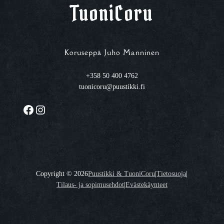
TuoniCoru
Koruseppä Juho Manninen
+358 50 400 4762
tuonicoru@puustikki.fi
Facebook
Instagram
Copyright ©
2026
Puustikki & TuoniCoru
|
Tietosuoja
|
Tilaus- ja sopimusehdot
|
Evästekäynteet