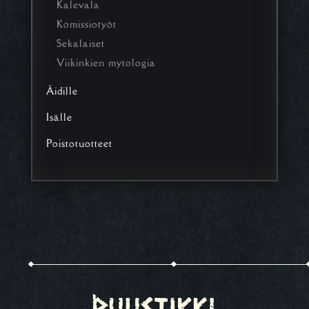
Kalevala
Komissiotyöt
Sekalaiset
Viikinkien mytologia
Äidille
Isälle
Poistotuotteet