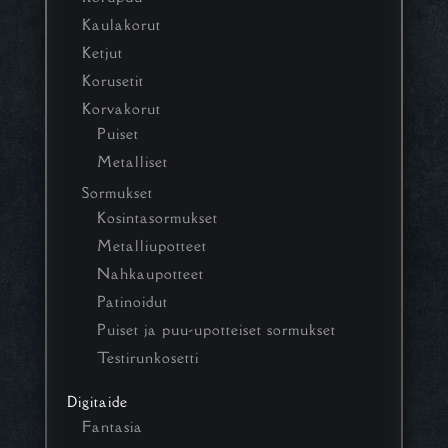
Kaulakorut
Ketjut
Korusetit
Korvakorut
Puiset
Metalliset
Sormukset
Kosintasormukset
Metalliupotteet
Nahkaupotteet
Patinoidut
Puiset ja puu-upotteiset sormukset
Testirunkosetti
Digitaide
Fantasia