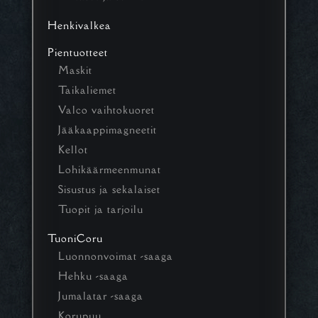
Henkivalkea
Pientuotteet
Maskit
Taikaliemet
Valco vaihtokuoret
Jääkaappimagneetit
Kellot
Lohikäärmeenmunat
Sisustus ja sekalaiset
Tuopit ja tarjoilu
TuoniCoru
Luonnonvoimat -saaga
Hehku -saaga
Jumalatar -saaga
Korupuu