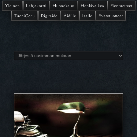
Yleinen
Lahjakortti
Huonekalut
Henkivalkea
Pientuotteet
TuoniCoru
Digitaide
Äidille
Isälle
Poistotuotteet