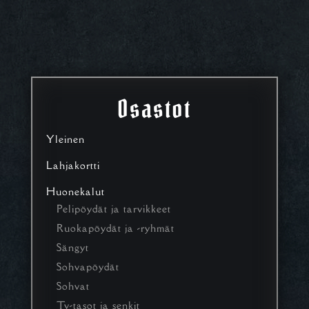
Osastot
Yleinen
Lahjakortti
Huonekalut
Pelipöydät ja tarvikkeet
Ruokapöydät ja -ryhmät
Sängyt
Sohvapöydät
Sohvat
Tv-tasot ja senkit