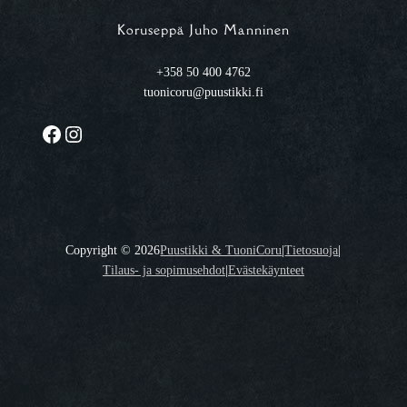
Koruseppä Juho Manninen
+358 50 400 4762
tuonicoru@puustikki.fi
Facebook
Instagram
Copyright ©
2026
Puustikki & TuoniCoru
|
Tietosuoja
|
Tilaus- ja sopimusehdot
|
Evästekäynteet