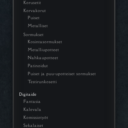
Korusetit
Korvakorut
Puiset
Metalliset
Sormukset
Kosintasormukset
Metalliupotteet
Nahkaupotteet
Patinoidut
Puiset ja puu-upotteiset sormukset
Testirunkosetti
Digitaide
Fantasia
Kalevala
Komissiotyöt
Sekalaiset