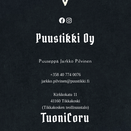
Facebook
Instagram
Puustikki Oy
Puuseppä Jarkko Pilvinen
+358 40 774 0076
jarkko.pilvinen@puustikki.fi
Kirkkokatu 11
41160 Tikkakoski
(Tikkakosken teollisuustalo)
TuoniCoru