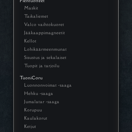
Pientuotteet
Maskit
Taikaliemet
Valco vaihtokuoret
Jääkaappimagneetit
Kellot
Lohikäärmeenmunat
Sisustus ja sekalaiset
Tuopit ja tarjoilu
TuoniCoru
Luonnonvoimat -saaga
Hehku -saaga
Jumalatar -saaga
Korupuu
Kaulakorut
Ketjut