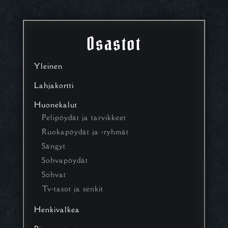
Osastot
Yleinen
Lahjakortti
Huonekalut
Pelipöydät ja tarvikkeet
Ruokapöydät ja -ryhmät
Sängyt
Sohvapöydät
Sohvat
Tv-tasot ja senkit
Henkivalkea