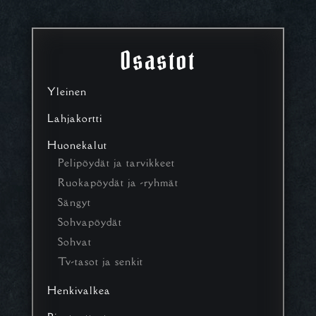
Osastot
Yleinen
Lahjakortti
Huonekalut
Pelipöydät ja tarvikkeet
Ruokapöydät ja -ryhmät
Sängyt
Sohvapöydät
Sohvat
Tv-tasot ja senkit
Henkivalkea