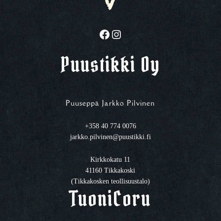
Facebook
Instagram
Puustikki Oy
Puuseppä Jarkko Pilvinen
+358 40 774 0076
jarkko.pilvinen@puustikki.fi
Kirkkokatu 11
41160 Tikkakoski
(Tikkakosken teollisuustalo)
TuoniCoru