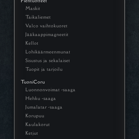
Pientuotteet
Maskit
Taikaliemet
Valco vaihtokuoret
Jääkaappimagneetit
Kellot
Lohikäärmeenmunat
Sisustus ja sekalaiset
Tuopit ja tarjoilu
TuoniCoru
Luonnonvoimat -saaga
Hehku -saaga
Jumalatar -saaga
Korupuu
Kaulakorut
Ketjut