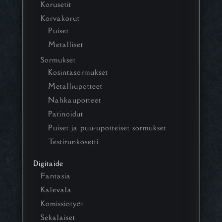
Korusetit
Korvakorut
Puiset
Metalliset
Sormukset
Kosintasormukset
Metalliupotteet
Nahkaupotteet
Patinoidut
Puiset ja puu-upotteiset sormukset
Testirunkosetti
Digitaide
Fantasia
Kalevala
Komissiotyöt
Sekalaiset