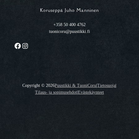
Koruseppä Juho Manninen
+358 50 400 4762
tuonicoru@puustikki.fi
Facebook
Instagram
Copyright ©
2026
Puustikki & TuoniCoru
|
Tietosuoja
|
Tilaus- ja sopimusehdot
|
Evästekäynteet