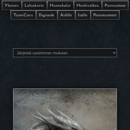
Yleinen
Lahjakortti
Huonekalut
Henkivalkea
Pientuotteet
TuoniCoru
Digitaide
Äidille
Isälle
Poistotuotteet