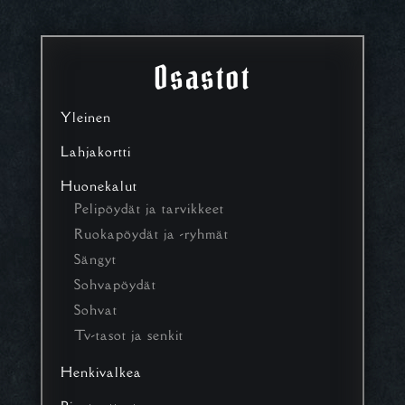
Osastot
Yleinen
Lahjakortti
Huonekalut
Pelipöydät ja tarvikkeet
Ruokapöydät ja -ryhmät
Sängyt
Sohvapöydät
Sohvat
Tv-tasot ja senkit
Henkivalkea