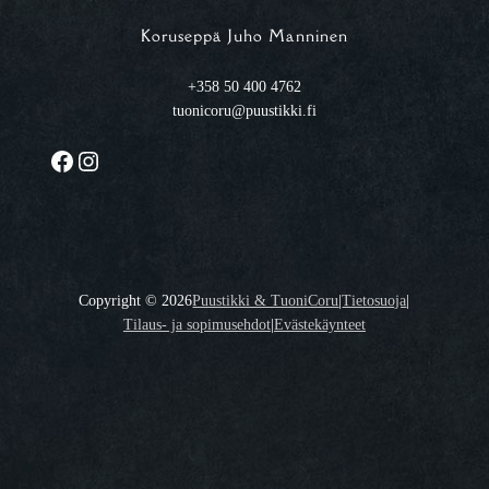
Koruseppä Juho Manninen
+358 50 400 4762
tuonicoru@puustikki.fi
Facebook
Instagram
Copyright ©
2026
Puustikki & TuoniCoru
|
Tietosuoja
|
Tilaus- ja sopimusehdot
|
Evästekäynteet