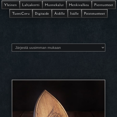
Yleinen
Lahjakortti
Huonekalut
Henkivalkea
Pientuotteet
TuoniCoru
Digitaide
Äidille
Isälle
Poistotuotteet