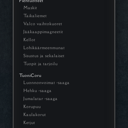
Pientuotteet
Maskit
Taikaliemet
Valco vaihtokuoret
Jääkaappimagneetit
Kellot
Lohikäärmeenmunat
Sisustus ja sekalaiset
Tuopit ja tarjoilu
TuoniCoru
Luonnonvoimat -saaga
Hehku -saaga
Jumalatar -saaga
Korupuu
Kaulakorut
Ketjut