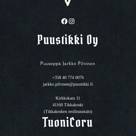
Facebook
Instagram
Puustikki Oy
Puuseppä Jarkko Pilvinen
+358 40 774 0076
jarkko.pilvinen@puustikki.fi
Kirkkokatu 11
41160 Tikkakoski
(Tikkakosken teollisuustalo)
TuoniCoru