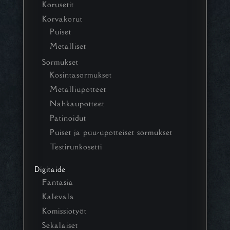
Korusetit
Korvakorut
Puiset
Metalliset
Sormukset
Kosintasormukset
Metalliupotteet
Nahkaupotteet
Patinoidut
Puiset ja puu-upotteiset sormukset
Testirunkosetti
Digitaide
Fantasia
Kalevala
Komissiotyöt
Sekalaiset