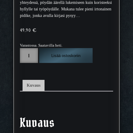
yhteydessä, pöydän äärellä lukemiseen kuin koristeeksi
hyllylle tai työpöydälle. Mukana tulee pieni irtonainen
pidike, jonka avulla kirjasi pysyy…
49,90
€
Varastossa. Saatavilla heti.
K
Lisää ostoskoriin
i
r
j
a
v
Kuvaus
a
h
t
i
–
Kuvaus
L
o