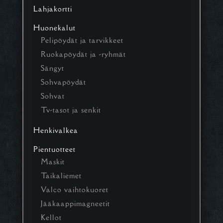
Lahjakortti
Huonekalut
Pelipöydät ja tarvikkeet
Ruokapöydät ja -ryhmät
Sängyt
Sohvapöydät
Sohvat
Tv-tasot ja senkit
Henkivalkea
Pientuotteet
Maskit
Taikaliemet
Valco vaihtokuoret
Jääkaappimagneetit
Kellot