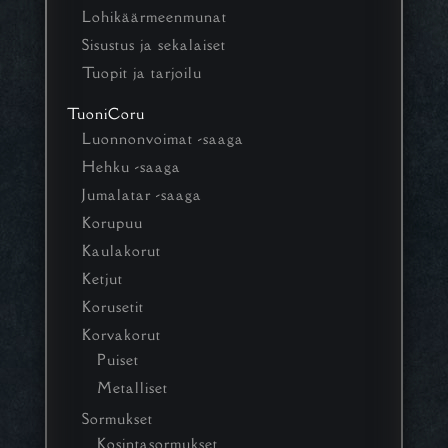
Lohikäärmeenmunat
Sisustus ja sekalaiset
Tuopit ja tarjoilu
TuoniCoru
Luonnonvoimat -saaga
Hehku -saaga
Jumalatar -saaga
Korupuu
Kaulakorut
Ketjut
Korusetit
Korvakorut
Puiset
Metalliset
Sormukset
Kosintasormukset