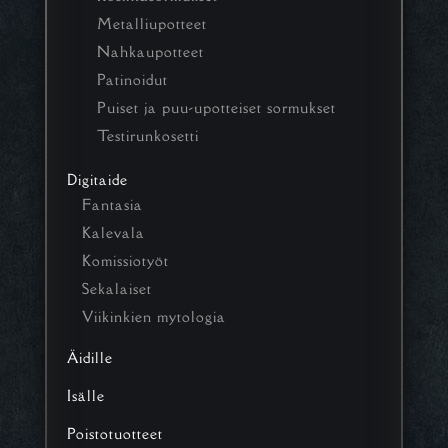
Metalliupotteet
Nahkaupotteet
Patinoidut
Puiset ja puu-upotteiset sormukset
Testirunkosetti
Digitaide
Fantasia
Kalevala
Komissiotyöt
Sekalaiset
Viikinkien mytologia
Äidille
Isälle
Poistotuotteet