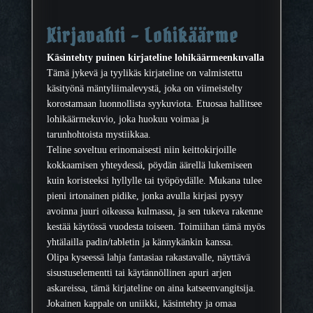
h
i
Kirjavahti – Lohikäärme
k
ä
Käsintehty puinen kirjateline lohikäärmeenkuvalla
ä
Tämä jykevä ja tyylikäs kirjateline on valmistettu
r
käsityönä mäntyliimalevystä, joka on viimeistelty
m
korostamaan luonnollista syykuviota. Etuosaa hallitsee
e
lohikäärmekuvio, joka huokuu voimaa ja
m
tarunhohtoista mystiikkaa.
ä
Teline soveltuu erinomaisesti niin keittokirjoille
ä
kokkaamisen yhteydessä, pöydän äärellä lukemiseen
r
kuin koristeeksi hyllylle tai työpöydälle. Mukana tulee
ä
pieni irtonainen pidike, jonka avulla kirjasi pysyy
avoinna juuri oikeassa kulmassa, ja sen tukeva rakenne
kestää käytössä vuodesta toiseen. Toimiihan tämä myös
yhtälailla padin/tabletin ja kännykänkin kanssa.
Olipa kyseessä lahja fantasiaa rakastavalle, näyttävä
sisustuselementti tai käytännöllinen apuri arjen
askareissa, tämä kirjateline on aina katseenvangitsija.
Jokainen kappale on uniikki, käsintehty ja omaa