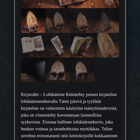
Kirjavahti – Lohikäärme Käsintehty puinen kirjateline
lohikäärmeenkuvalla Tämä jykevä ja tyylikäs
kirjateline on valmistettu käsityönä mäntyliimalevystä,
joka on viimeistelty korostamaan luonnollista
syykuviota. Etuosaa hallitsee lohikäärmekuvio, joka
huokuu voimaa ja tarunhohtoista mystiikkaa. Teline
soveltuu erinomaisesti niin keittokirjoille kokkaamisen