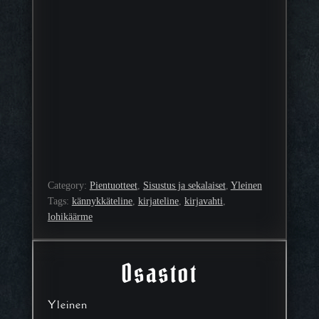
Category:
Pientuotteet
, 
Sisustus ja sekalaiset
, 
Yleinen
Tags:
kännykkäteline
, 
kirjateline
, 
kirjavahti
, 
lohikäärme
Osastot
Yleinen