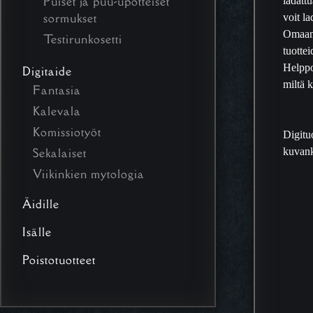
Puiset ja puu-upotteiset
voit la
sormukset
Omaan k
Testirunkosetti
tuottei
Helppo
Digitaide
miltä 
Fantasia
Kalevala
Komissiotyöt
Digitu
kuvank
Sekalaiset
Viikinkien mytologia
Äidille
Isälle
Poistotuotteet