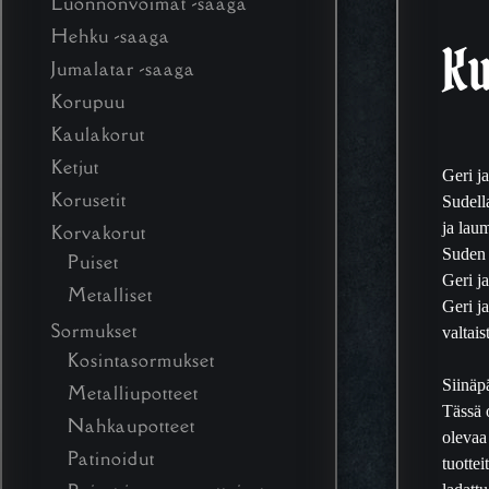
Luonnonvoimat -saaga
Hehku -saaga
K
Jumalatar -saaga
Korupuu
Kaulakorut
Ketjut
Geri ja
Korusetit
Sudell
ja laum
Korvakorut
Suden 
Puiset
Geri j
Metalliset
Geri j
Sormukset
valtais
Kosintasormukset
Siinäpä
Metalliupotteet
Tässä 
Nahkaupotteet
olevaa
Patinoidut
tuottei
ladatt