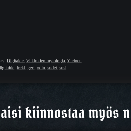
ory:
Digitaide
, 
Viikinkien mytologia
, 
Yleinen
digitaide
, 
freki
, 
geri
, 
odin
, 
sudet
, 
susi
taisi kiinnostaa myös 