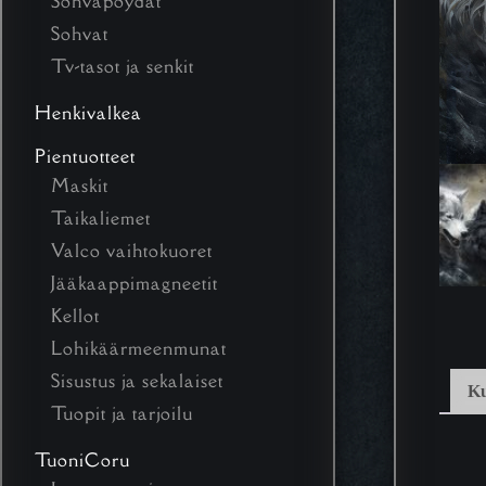
Sohvapöydät
Sohvat
Tv-tasot ja senkit
Henkivalkea
Pientuotteet
Maskit
Taikaliemet
Valco vaihtokuoret
Jääkaappimagneetit
Kellot
Lohikäärmeenmunat
Sisustus ja sekalaiset
K
Tuopit ja tarjoilu
TuoniCoru