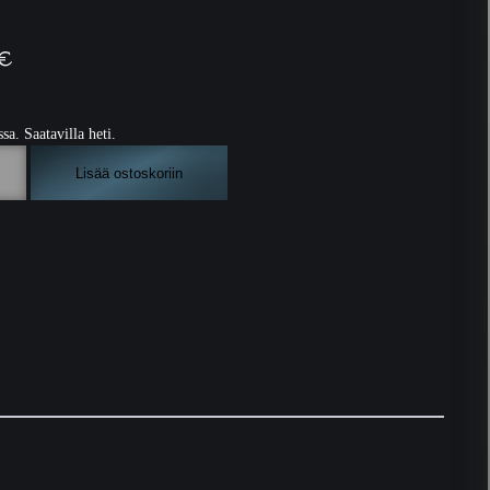
€
ssa. Saatavilla heti.
Lisää ostoskoriin