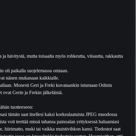
ja hävitystä, mutta toisaalta myös rohkeutta, viisautta, rakkautta
in oli paikalla suojelemassa omiaan.
kivat nänen mukanaan kaikkialle.
lhallaan. Monesti Geri ja Freki kuvataankin istumaan Odinin
t ovat Gerin ja Frekin jälkeläisiä.
tähän tuotteeseen:
essasi tämän saat itsellesi kaksi korkealaatuista JPEG muodossa
ista voit teettää missä tahansa painoalan yrityksessä haluamiasi
lle, hiirimatto, muki tai vaikka muistivihkon kansi. Tiedostot saat
viestin jossa on latauslinkki tiedostoja varten. Huomioithan, että