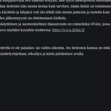
data tiedostot niin monta kertaa kuin tarvitset, mutta linkki on toiminna
äyttöön ja lahjaksi voit siis tehdä niin monta painosta ja tuotetta kuin 
den jälleenmyynti on ehdottomasti kielletty.
käyttöinen ja suomenkielinen tilaussivusto on esimerkiksi iFolor, jossa 
kuva näyttäisi kussakin tuotteessa:
https://www.ifolor.fi/
otteella ei ole palautus- tai vaihto-oikeutta. Jos tiedoston kanssa on mi
äsittelyohjelman, tekoälyn ja käsin piirtämisen avulla.