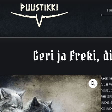
Hu
Geri ja Freki, d
Geri j
Susi v
viisau
taiste
suojel
oli su