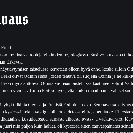
i
g
uvaus
i
t
a
i
d
 Freki
e
a on moninaisia rooleja viikinkien mytologiassa. Susi voi kuvastaa tuhoa 
t
an tärkeyttä.
e
näyttäytymisen taistelussa kerrotaan olleen hyvä enne, koska silloin Od
o
a Freki olivat Odinin susia, joiden tehtävä oli suojella Odinia ja ne kul
s
a Freki myös auttoivat Odinia viemään taisteluissa kaatuneet soturit Va
m
tuimen vierellä. Tarina kertoo myös, että kaikki maailman tavalliset sude
ä
ä
 lyhyt tulkinta Geristä ja Frekistä, Odinin susista. Seuraavassa katsaus 
r
on kyseessä ladattava digitaalinen taideteos, ei fyysinen tuote. Eli osta
ä
 digitaalista kuvatiedostoa, samasta aiheesta pysty- ja vaakaversiot. Kuv
ta juuri niin paljon kuin haluat, oli kyseessä sitten canvaspainatus seinä
ua kauppasivulta heti maksun tehtyäsi, saat myös sähköpostiisi automaatti