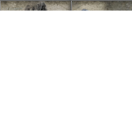
Muotokuva kuvastasi,
Hugin ja Munin,
digitaideteos
digitaideteos
Hintaluokka:
99,90
€
–
189,90
€
3,90
€
99,90 €
–
Valitse vaihtoehdoista
189,90 €
Lisää ostoskoriin