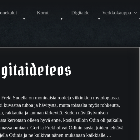
onekalut
Korut
Digitaide
Verkkokauppa
igitaideteos
a Freki Sudella on moninaisia rooleja viikinkien mytologiassa.
oi kuvastaa tuhoa ja hävitystä, mutta toisaalta myös rohkeutta,
tta, rakkautta ja lauman tärkeyttä. Suden näyttäytymisen
lussa kerrotaan olleen hyvä enne, koska silloin Odin oli paikalla
emassa omiaan. Geri ja Freki olivat Odinin susia, joiden tehtävä
ojella Odinia ja ne kulkivat nänen mukanaan kaikkialle.…