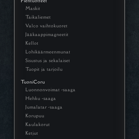
Pientuotteet
Maskit
Taikaliemet
Valco vaihtokuoret
Jääkaappimagneetit
Kellot
Lohikäärmeenmunat
Sisustus ja sekalaiset
Tuopit ja tarjoilu
TuoniCoru
Luonnonvoimat -saaga
Hehku -saaga
Jumalatar -saaga
Korupuu
Kaulakorut
Ketjut