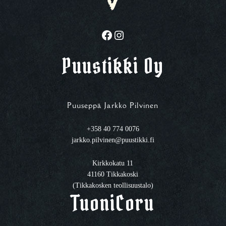
Facebook
Instagram
Puustikki Oy
Puuseppä Jarkko Pilvinen
+358 40 774 0076
jarkko.pilvinen@puustikki.fi
Kirkkokatu 11
41160 Tikkakoski
(Tikkakosken teollisuustalo)
TuoniCoru