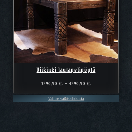
Viikinki lautapelipöytä
Hintaluokka:
3790,90
€
–
4790,90
€
3790,90 €
–
Valitse vaihtoehdoista
4790,90 €