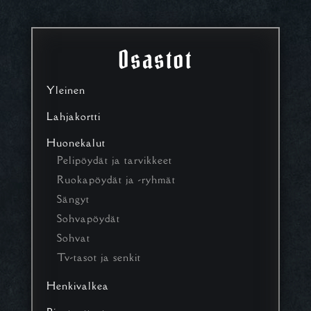
Osastot
Yleinen
Lahjakortti
Huonekalut
Pelipöydät ja tarvikkeet
Ruokapöydät ja -ryhmät
Sängyt
Sohvapöydät
Sohvat
Tv-tasot ja senkit
Henkivalkea