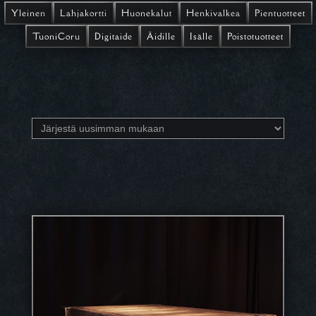
Yleinen
Lahjakortti
Huonekalut
Henkivalkea
Pientuotteet
TuoniCoru
Digitaide
Äidille
Isälle
Poistotuotteet