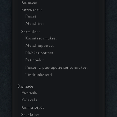
Korusetit
Korvakorut
Puiset
Metalliset
Sormukset
Kosintasormukset
Metalliupotteet
Nahkaupotteet
Patinoidut
Puiset ja puu-upotteiset sormukset
Testirunkosetti
Digitaide
Fantasia
Kalevala
Komissiotyöt
Sekalaiset