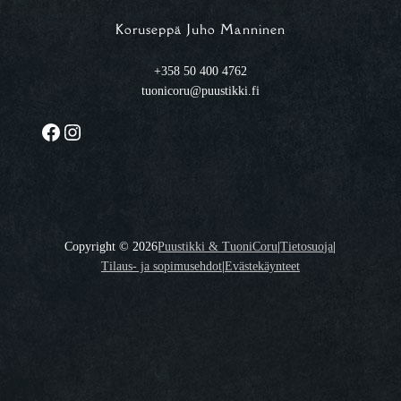
Koruseppä Juho Manninen
+358 50 400 4762
tuonicoru@puustikki.fi
Facebook
Instagram
Copyright ©
2026
Puustikki & TuoniCoru
|
Tietosuoja
|
Tilaus- ja sopimusehdot
|
Evästekäynteet