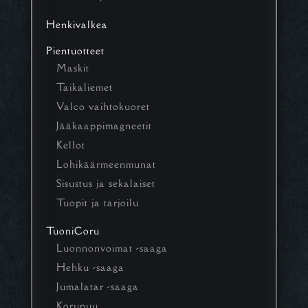
Henkivalkea
Pientuotteet
Maskit
Taikaliemet
Valco vaihtokuoret
Jääkaappimagneetit
Kellot
Lohikäärmeenmunat
Sisustus ja sekalaiset
Tuopit ja tarjoilu
TuoniCoru
Luonnonvoimat -saaga
Hehku -saaga
Jumalatar -saaga
Korupuu