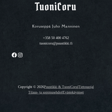
TuoniCoru
Koruseppä Juho Manninen
+358 50 400 4762
tuonicoru@puustikki.fi
Facebook
Instagram
Copyright ©
2026
Puustikki & TuoniCoru
|
Tietosuoja
|
Tilaus- ja sopimusehdot
|
Evästekäynteet