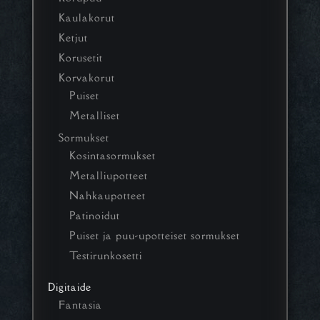
Kaulakorut
Ketjut
Korusetit
Korvakorut
Puiset
Metalliset
Sormukset
Kosintasormukset
Metalliupotteet
Nahkaupotteet
Patinoidut
Puiset ja puu-upotteiset sormukset
Testirunkosetti
Digitaide
Fantasia