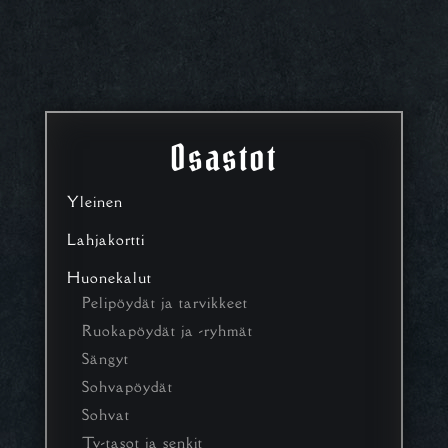
Osastot
Yleinen
Lahjakortti
Huonekalut
Pelipöydät ja tarvikkeet
Ruokapöydät ja -ryhmät
Sängyt
Sohvapöydät
Sohvat
Tv-tasot ja senkit