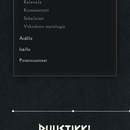
Kalevala
Komissiotyöt
Sekalaiset
Viikinkien mytologia
Äidille
Isälle
Poistotuotteet