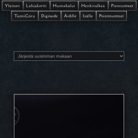
Yleinen
Lahjakortti
Huonekalut
Henkivalkea
Pientuotteet
TuoniCoru
Digitaide
Äidille
Isälle
Poistotuotteet