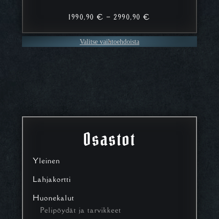
Hintaluokka:
1990,90
€
–
2990,90
€
1990,90 €
–
Valitse vaihtoehdoista
2990,90 €
Osastot
Yleinen
Lahjakortti
Huonekalut
Pelipöydät ja tarvikkeet