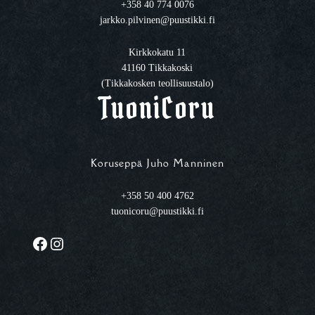
+358 40 774 0076
jarkko.pilvinen@puustikki.fi
Kirkkokatu 11
41160 Tikkakoski
(Tikkakosken teollisuustalo)
TuoniCoru
Koruseppä Juho Manninen
+358 50 400 4762
tuonicoru@puustikki.fi
Facebook
Instagram