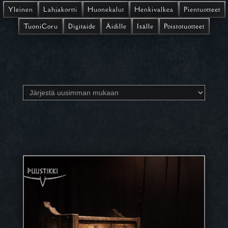
Yleinen
Lahjakortti
Huonekalut
Henkivalkea
Pientuotteet
TuoniCoru
Digitaide
Äidille
Isälle
Poistotuotteet