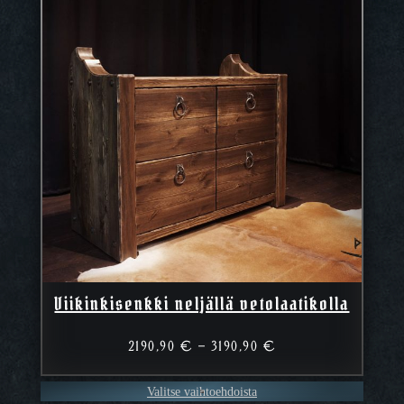
Viikinkisenkki neljällä vetolaatikolla
Hintaluokka:
2190,90
€
–
3190,90
€
2190,90 €
–
Valitse vaihtoehdoista