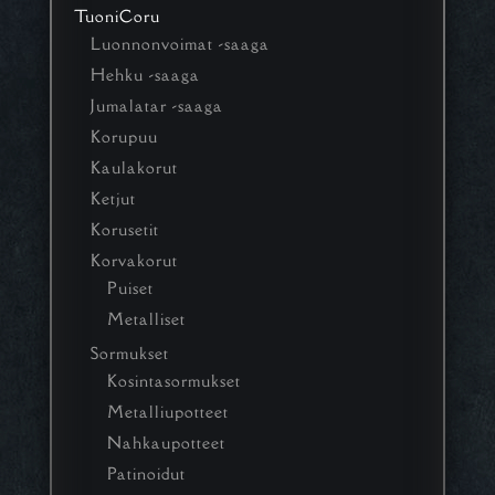
TuoniCoru
Luonnonvoimat -saaga
Hehku -saaga
Jumalatar -saaga
Korupuu
Kaulakorut
Ketjut
Korusetit
Korvakorut
Puiset
Metalliset
Sormukset
Kosintasormukset
Metalliupotteet
Nahkaupotteet
Patinoidut