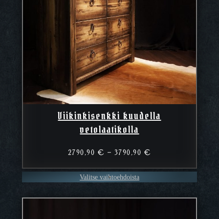
Viikinkisenkki kuudella
vetolaatikolla
Hintaluokka:
2790,90
€
–
3790,90
€
2790,90 €
–
Valitse vaihtoehdoista
3790,90 €