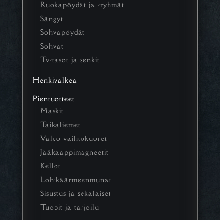
Ruokapöydät ja -ryhmät
Sängyt
Sohvapöydät
Sohvat
Tv-tasot ja senkit
Henkivalkea
Pientuotteet
Maskit
Taikaliemet
Valco vaihtokuoret
Jääkaappimagneetit
Kellot
Lohikäärmeenmunat
Sisustus ja sekalaiset
Tuopit ja tarjoilu