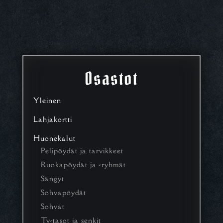
Osastot
Yleinen
Lahjakortti
Huonekalut
Pelipöydät ja tarvikkeet
Ruokapöydät ja -ryhmät
Sängyt
Sohvapöydät
Sohvat
Tv-tasot ja senkit