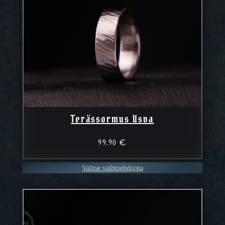
Terässormus Usva
99,90
€
Valitse vaihtoehdoista