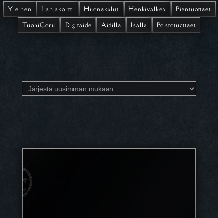
Yleinen
Lahjakortti
Huonekalut
Henkivalkea
Pientuotteet
TuoniCoru
Digitaide
Äidille
Isälle
Poistotuotteet