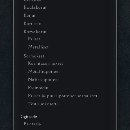
Kaulakorut
Ketjut
Korusetit
Korvakorut
Puiset
Metalliset
Sormukset
Kosintasormukset
Metalliupotteet
Nahkaupotteet
Patinoidut
Puiset ja puu-upotteiset sormukset
Testirunkosetti
Digitaide
Fantasia