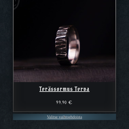
Terässormus Terva
99,90
€
Valitse vaihtoehdoista