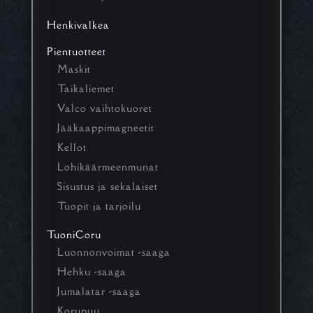
Henkivalkea
Pientuotteet
Maskit
Taikaliemet
Valco vaihtokuoret
Jääkaappimagneetit
Kellot
Lohikäärmeenmunat
Sisustus ja sekalaiset
Tuopit ja tarjoilu
TuoniCoru
Luonnonvoimat -saaga
Hehku -saaga
Jumalatar -saaga
Korupuu