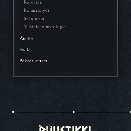
Kalevala
Komissiotyöt
Sekalaiset
Viikinkien mytologia
Äidille
Isälle
Poistotuotteet