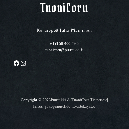
TuoniCoru
Koruseppä Juho Manninen
+358 50 400 4762
tuonicoru@puustikki.fi
Facebook
Instagram
Copyright ©
2026
Puustikki & TuoniCoru
|
Tietosuoja
|
Tilaus- ja sopimusehdot
|
Evästekäynteet