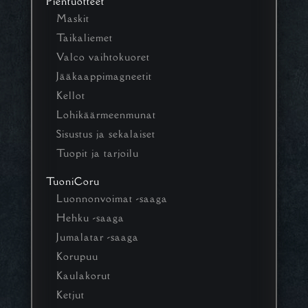
Pientuotteet
Maskit
Taikaliemet
Valco vaihtokuoret
Jääkaappimagneetit
Kellot
Lohikäärmeenmunat
Sisustus ja sekalaiset
Tuopit ja tarjoilu
TuoniCoru
Luonnonvoimat -saaga
Hehku -saaga
Jumalatar -saaga
Korupuu
Kaulakorut
Ketjut