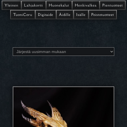
Yleinen
Lahjakortti
Huonekalut
Henkivalkea
Pientuotteet
TuoniCoru
Digitaide
Äidille
Isälle
Poistotuotteet