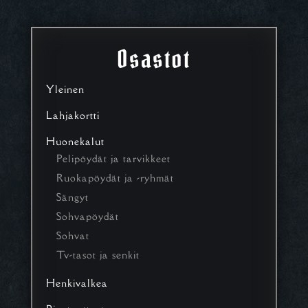
Osastot
Yleinen
Lahjakortti
Huonekalut
Pelipöydät ja tarvikkeet
Ruokapöydät ja -ryhmät
Sängyt
Sohvapöydät
Sohvat
Tv-tasot ja senkit
Henkivalkea