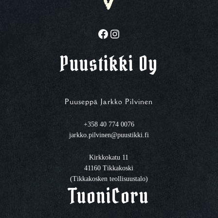
Facebook
Instagram
Puustikki Oy
Puuseppä Jarkko Pilvinen
+358 40 774 0076
jarkko.pilvinen@puustikki.fi
Kirkkokatu 11
41160 Tikkakoski
(Tikkakosken teollisuustalo)
TuoniCoru