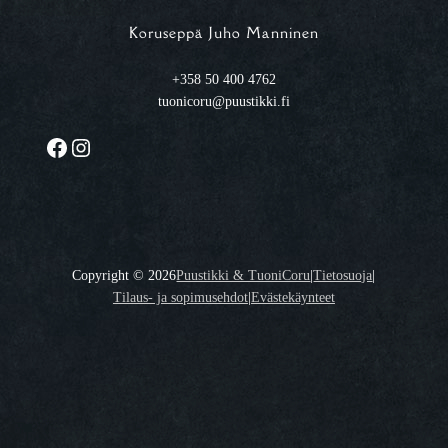
Koruseppä Juho Manninen
+358 50 400 4762
tuonicoru@puustikki.fi
Facebook
Instagram
Copyright ©
2026
Puustikki & TuoniCoru
|
Tietosuoja
|
Tilaus- ja sopimusehdot
|
Evästekäynteet