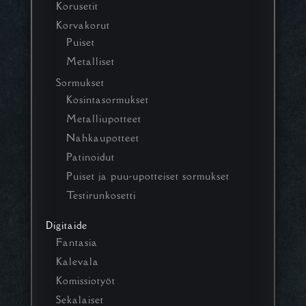
Korusetit
Korvakorut
Puiset
Metalliset
Sormukset
Kosintasormukset
Metalliupotteet
Nahkaupotteet
Patinoidut
Puiset ja puu-upotteiset sormukset
Testirunkosetti
Digitaide
Fantasia
Kalevala
Komissiotyöt
Sekalaiset