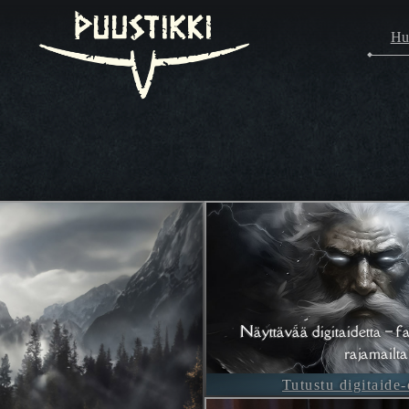
Hu
Näyttävää digitaidetta – fa
rajamailta
Tutustu digitaide