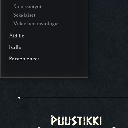
Komissiotyöt
Sekalaiset
Viikinkien mytologia
Äidille
Isälle
Poistotuotteet