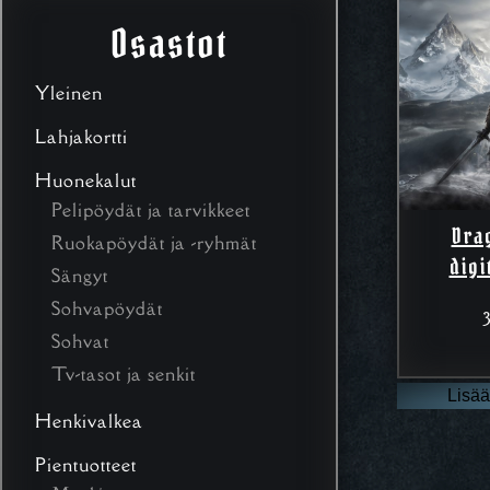
Osastot
Yleinen
Lahjakortti
Huonekalut
Pelipöydät ja tarvikkeet
Dra
Ruokapöydät ja -ryhmät
digi
Sängyt
Sohvapöydät
Sohvat
Tv-tasot ja senkit
Lisää
Henkivalkea
Pientuotteet