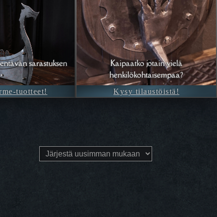
entävän sarastuksen
Kaipaatko jotain vielä
henkilökohtaisempaa?
rme-tuotteet!
Kysy tilaustöistä!