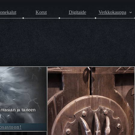
onekalut
Korut
Digitaide
Verkkokauppa
ntasian ja taiteen
!
-osastoon!