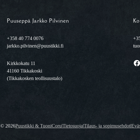
Puuseppä Jarkko Pilvinen
Ko
+358 40 774 0076
+35
jarkko.pilvinen@puustikki.fi
tuo
Facebook
Kirkkokatu 11
41160 Tikkakoski
(Tikkakosken teollisuustalo)
t ©
2026
Puustikki & TuoniCoru
|
Tietosuoja
|
Tilaus- ja sopimusehdot
|
Eväs