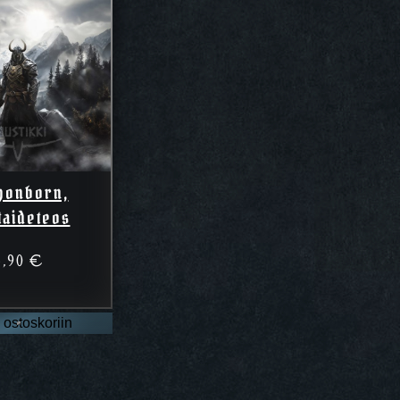
gonborn,
taideteos
3,90
€
 ostoskoriin