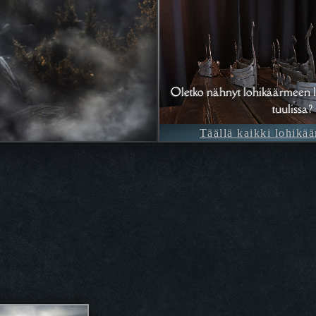
Oletko nähnyt lohikäärmeen l
tuulissa?
Täällä kaikki lohikää