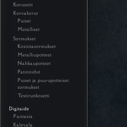
Korusetit
Korvakorut
Puiset
Metalliset
Sormukset
Kosintasormukset
Metalliupotteet
Nahkaupotteet
Patinoidut
Puiset ja puu-upotteiset
sormukset
Testirunkosetti
Digitaide
Fantasia
Kalevala