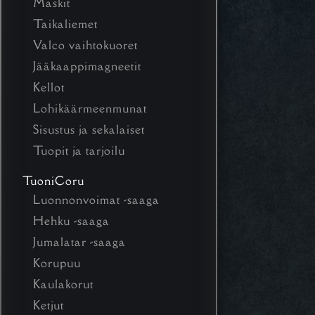
Maskit
Taikaliemet
Valco vaihtokuoret
Jääkaappimagneetit
Kellot
Lohikäärmeenmunat
Sisustus ja sekalaiset
Tuopit ja tarjoilu
TuoniCoru
Luonnonvoimat -saaga
Hehku -saaga
Jumalatar -saaga
Korupuu
Kaulakorut
Ketjut