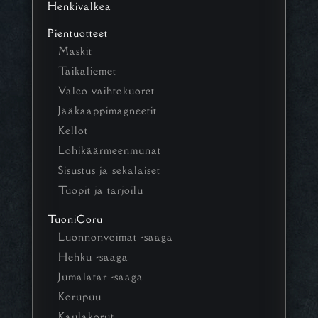
Henkivalkea
Pientuotteet
Maskit
Taikaliemet
Valco vaihtokuoret
Jääkaappimagneetit
Kellot
Lohikäärmeenmunat
Sisustus ja sekalaiset
Tuopit ja tarjoilu
TuoniCoru
Luonnonvoimat -saaga
Hehku -saaga
Jumalatar -saaga
Korupuu
Kaulakorut