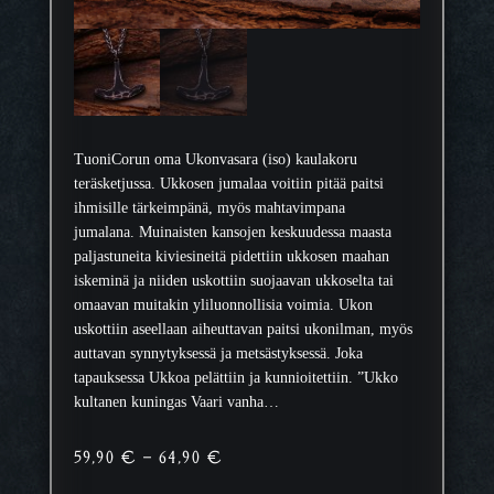
TuoniCorun oma Ukonvasara (iso) kaulakoru
teräsketjussa. Ukkosen jumalaa voitiin pitää paitsi
ihmisille tärkeimpänä, myös mahtavimpana
jumalana. Muinaisten kansojen keskuudessa maasta
paljastuneita kiviesineitä pidettiin ukkosen maahan
iskeminä ja niiden uskottiin suojaavan ukkoselta tai
omaavan muitakin yliluonnollisia voimia. Ukon
uskottiin aseellaan aiheuttavan paitsi ukonilman, myös
auttavan synnytyksessä ja metsästyksessä. Joka
tapauksessa Ukkoa pelättiin ja kunnioitettiin. ”Ukko
kultanen kuningas Vaari vanha…
H
59,90
€
–
64,90
€
i