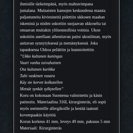
a
,
ihmisille tärkeimpänä, myös mahtavimpana
r
9
jumalana. Muinaisten kansojen keskuudessa maasta
a
0
paljastuneita kiviesineitä pidettiin ukkosen maahan
,
iskeminä ja niiden uskottiin suojaavan ukkoselta tai
i
€
omaavan muitakin yliluonnollisia voimia. Ukon
s
uskottiin aseellaan aiheuttavan paitsi ukonilman, myös
o
auttavan synnytyksessä ja metsästyksessä. Joka
m
tapauksessa Ukkoa pelättiin ja kunnioitettiin.
ä
”Ukko kultanen kuningas
ä
Vaari vanha taivahainen
r
Ota kultanen kurikka
ä
Tahi vaskinen vasara
Käy sie korvet kolkutellen
Metsät synkät sylkytellen”
Koru on kokonaan Suomessa valmistettu ja käsin
patinoitu. Materiaalina 316L kirurginteräs, eli sopii
myös useimmille allergikoille ja kestää taatusti
kovempaakin käyttöä.
Korun korkeus 41 mm, leveys 49 mm, paksuus 5 mm
Materiaali: Kirurginteräs