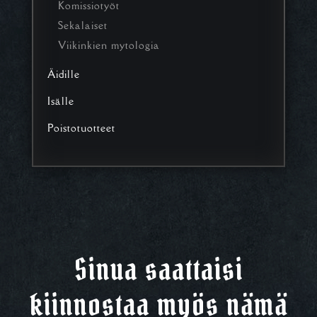
Komissiotyöt
Sekalaiset
Viikinkien mytologia
Äidille
Isälle
Poistotuotteet
Sinua saattaisi
kiinnostaa myös nämä