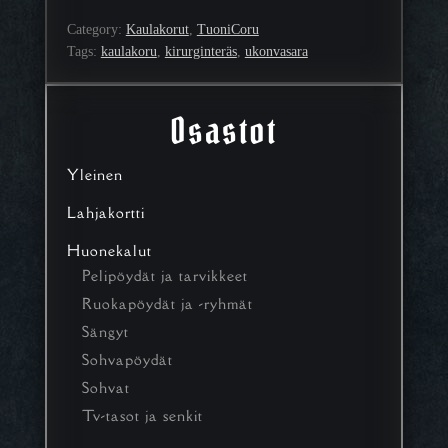
Category:
Kaulakorut
, 
TuoniCoru
Tags:
kaulakoru
, 
kirurginteräs
, 
ukonvasara
Osastot
Yleinen
Lahjakortti
Huonekalut
Pelipöydät ja tarvikkeet
Ruokapöydät ja -ryhmät
Sängyt
Sohvapöydät
Sohvat
Tv-tasot ja senkit