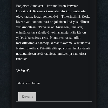
Pohjoisen Jumalatar – korumalliston Päivätär
korvakorut. Koruissa käsinpatinoitu kirurginterästä
oleva tausta, jossa luonnonkivi – Tiikerinsilmä. Koska
kivet ovat luonnonkiveä on jokainen kivi yksilöllinen
värikuvioltaan. ”Päivätär on Auringon jumalatar,
elämää kantava säteilevä voimanantaja. Päivätär on
yhdessä kaksoissisarensa Kuuttaren kanssa ollut
merkittävimpiä hahmoja kansanuskomme keskuudessa.
Naiset rukoilivat Päivättäreltä apua oman hehkeytensä
nostattamiseen sekä kaunistautumiseen ja vanhoissa
runoissa…
39,90
€
Tilapäisesti loppu.
Kuvaus