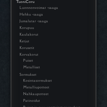
TuoniCoru
Luonnonvoimat -saaga
Hehku -saaga
Jumalatar -saaga
Korupuu
Kaulakorut
Ketjut
Korusetit
Korvakorut
Puiset
Metalliset
Sormukset
Kosintasormukset
Metalliupotteet
Nahkaupotteet
Patinoidut