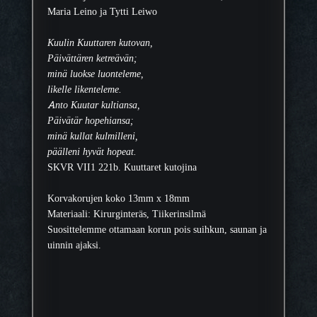
Maria Leino ja Tytti Leiwo
Kuulin Kuuttaren kutovan,
Päivättären ketreävän;
minä luokse luonteleme,
likelle likenteleme.
Anto Kuutar kultiansa,
Päivätär hopehiansa;
minä kullat kulmilleni,
päälleni hyvät hopeat.
SKVR VII1 221b. Kuuttaret kutojina
Korvakorujen koko 13mm x 18mm
Materiaali: Kirurginteräs, Tiikerinsilmä
Suosittelemme ottamaan korun pois suihkun, saunan ja
uinnin ajaksi.