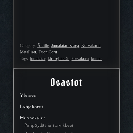
Category:
Äidille
, 
Jumalatar -saaga
, 
Korvakorut
, 
Metalliset
, 
TuoniCoru
Tags:
jumalatar
, 
kirurginteräs
, 
korvakoru
, 
kuutar
Osastot
Yleinen
Lahjakortti
Huonekalut
Pelipöydät ja tarvikkeet