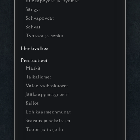
Ruokapöydät ja -ryhmät
Sängyt
Sohvapöydät
Sohvat
Tv-tasot ja senkit
Henkivalkea
Pientuotteet
Maskit
Taikaliemet
Valco vaihtokuoret
Jääkaappimagneetit
Kellot
Lohikäärmeenmunat
Sisustus ja sekalaiset
Tuopit ja tarjoilu