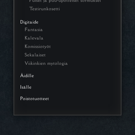
Puiset ja puu-upotteiset sormukset
Testirunkosetti
Digitaide
Fantasia
Kalevala
Komissiotyöt
Sekalaiset
Viikinkien mytologia
Äidille
Isälle
Poistotuotteet