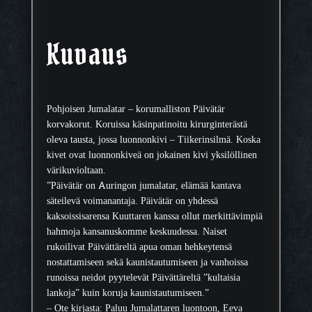
Kuvaus
Pohjoisen Jumalatar – korumalliston Päivätär
korvakorut. Koruissa käsinpatinoitu kirurginterästä
oleva tausta, jossa luonnonkivi – Tiikerinsilmä. Koska
kivet ovat luonnonkiveä on jokainen kivi yksilöllinen
värikuvioltaan.
”Päivätär on Auringon jumalatar, elämää kantava
säteilevä voimanantaja. Päivätär on yhdessä
kaksoissisarensa Kuuttaren kanssa ollut merkittävimpiä
hahmoja kansanuskomme keskuudessa. Naiset
rukoilivat Päivättäreltä apua oman hehkeytensä
nostattamiseen sekä kaunistautumiseen ja vanhoissa
runoissa neidot pyytelevät Päivättäreltä ”kultaisia
lankoja” kuin koruja kaunistautumiseen.”
– Ote kirjasta: Paluu Jumalattaren luontoon, Eeva