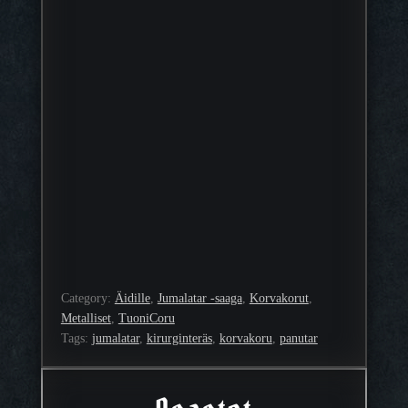
Category:
Äidille
, 
Jumalatar -saaga
, 
Korvakorut
, 
Metalliset
, 
TuoniCoru
Tags:
jumalatar
, 
kirurginteräs
, 
korvakoru
, 
panutar