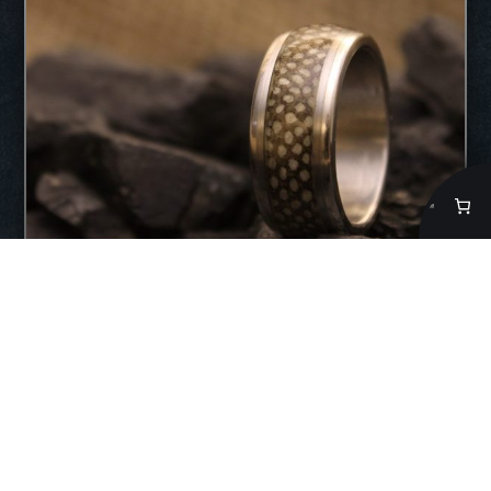
Made terässormus 9 mm
169,90
€
Valitse vaihtoehdoista