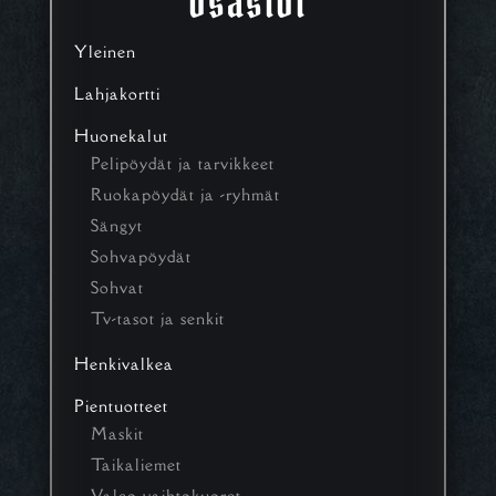
Osastot
Yleinen
Lahjakortti
Huonekalut
Pelipöydät ja tarvikkeet
Ruokapöydät ja -ryhmät
Sängyt
Sohvapöydät
Sohvat
Tv-tasot ja senkit
Henkivalkea
Pientuotteet
Maskit
Taikaliemet
Valco vaihtokuoret