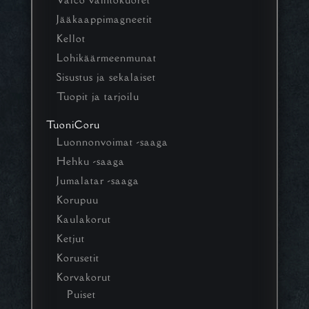
Jääkaappimagneetit
Kellot
Lohikäärmeenmunat
Sisustus ja sekalaiset
Tuopit ja tarjoilu
TuoniCoru
Luonnonvoimat -saaga
Hehku -saaga
Jumalatar -saaga
Korupuu
Kaulakorut
Ketjut
Korusetit
Korvakorut
Puiset