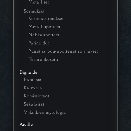
Metalliset
Sormukset
Kosintasormukset
Metalliupotteet
Nahkaupotteet
Patinoidut
Puiset ja puu-upotteiset sormukset
Testirunkosetti
Digitaide
Fantasia
Kalevala
Komissiotyöt
Sekalaiset
Viikinkien mytologia
Äidille