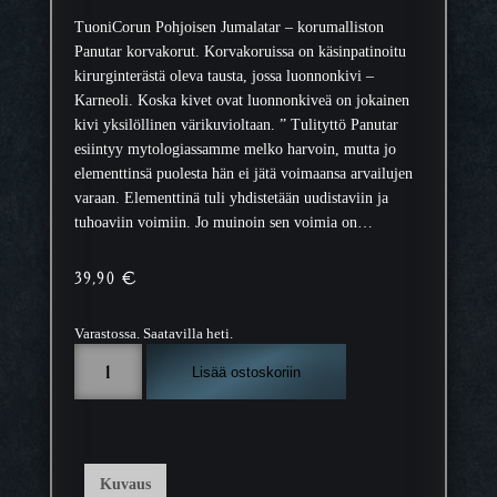
TuoniCorun Pohjoisen Jumalatar – korumalliston
Panutar korvakorut. Korvakoruissa on käsinpatinoitu
kirurginterästä oleva tausta, jossa luonnonkivi –
Karneoli. Koska kivet ovat luonnonkiveä on jokainen
kivi yksilöllinen värikuvioltaan. ” Tulityttö Panutar
esiintyy mytologiassamme melko harvoin, mutta jo
elementtinsä puolesta hän ei jätä voimaansa arvailujen
varaan. Elementtinä tuli yhdistetään uudistaviin ja
tuhoaviin voimiin. Jo muinoin sen voimia on…
39,90
€
Varastossa. Saatavilla heti.
K
Lisää ostoskoriin
o
r
v
a
k
Kuvaus