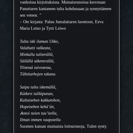
vanhoissa kirjoituksissa. Muinaisrunoissa kerrotaan
Panuttaren kantaneen tulta kohdussaan ja synnyttäneen
sen veteen. ”
– Ote kirjasta: Paluu Jumalattaren luontoon, Eeva
Maria Leino ja Tytti Leiwo
Tulta iski ilaman Ukko,
Valahutti valkeata,
Miekalla tuliterällä,
Säilällä säkenevällä,
Ylisessä taivosessa,
Tähtitarhojen takana.
Saipa tulta iskemällä,
Kätkevi tulikipunan,
Kultaisehen kukkarohon,
Hopeisehen kehä’än,
Antoi neien tuu’itella,
Ilman immen vaapotella.
Suomen kansan muinaisia loitsurunoja, Tulen synty.