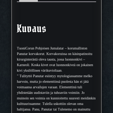
o
r
u
t
,
Kuvaus
P
a
n
u
TuoniCorun Pohjoisen Jumalatar – korumalliston
t
Panutar korvakorut. Korvakoruissa on käsinpatinoitu
a
kirurginterästä oleva tausta, jossa luonnonkivi –
r
Karneoli. Koska kivet ovat luonnonkiveä on jokainen
m
kivi yksilöllinen värikuvioltaan.
ä
” Tulityttö Panutar esiintyy mytologiassamme melko
ä
harvoin, mutta jo elementtinsä puolesta hän ei jätä
r
voimaansa arvailujen varaan. Elementtinä tuli
ä
yhdistetään uudistaviin ja tuhoaviin voimiin. Jo
muinoin sen voimia on kunnioitettu suuresti meidänkin
kulttuurissamme. Tulella uskottiin olevan oma
haltijansa. Panu, Panutar tai Tulenemo on mainuttu