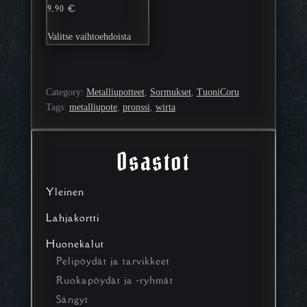
9,90
€
Tällä
Valitse vaihtoehdoista
tuotteella
on
useampi
muunnelma.
Category:
Metalliupotteet
, 
Sormukset
, 
TuoniCoru
Voit
Tags:
metalliupote
, 
pronssi
, 
wirta
tehdä
valinnat
tuotteen
Osastot
sivulla.
Yleinen
Lahjakortti
Huonekalut
Pelipöydät ja tarvikkeet
Ruokapöydät ja -ryhmät
Sängyt