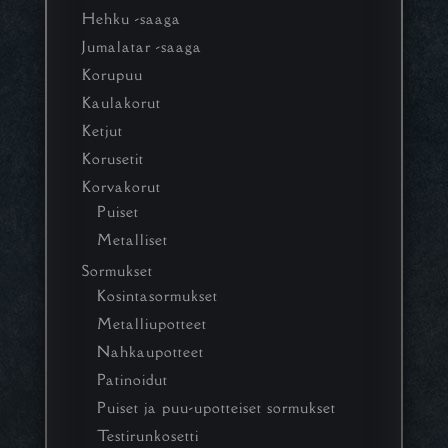
Hehku -saaga
Jumalatar -saaga
Korupuu
Kaulakorut
Ketjut
Korusetit
Korvakorut
Puiset
Metalliset
Sormukset
Kosintasormukset
Metalliupotteet
Nahkaupotteet
Patinoidut
Puiset ja puu-upotteiset sormukset
Testirunkosetti