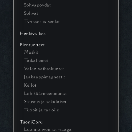
Sohvapöydät
Sohvat
Tv-tasot ja senkit
Henkivalkea
Pientuotteet
Maskit
Taikaliemet
Valco vaihtokuoret
Jääkaappimagneetit
Kellot
Lohikäärmeenmunat
Sisustus ja sekalaiset
Tuopit ja tarjoilu
TuoniCoru
Luonnonvoimat -saaga