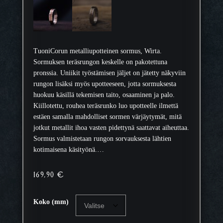
TuoniCorun metalliupotteinen sormus, Wirta.
Sormuksen teräsrungon keskelle on pakotettuna
pronssia. Uniikit työstämisen jäljet on jätetty näkyviin
rungon lisäksi myös upotteeseen, jotta sormuksesta
huokuu käsillä tekemisen taito, osaaminen ja palo.
Kiillotettu, rouhea teräsrunko luo upotteelle ilmettä
estäen samalla mahdolliset sormen värjäytymät, mitä
jotkut metallit ihoa vasten pidettynä saattavat aiheuttaa.
Sormus valmistetaan rungon sorvauksesta lähtien
kotimaisena käsityönä.…
169,90
€
Koko (mm)