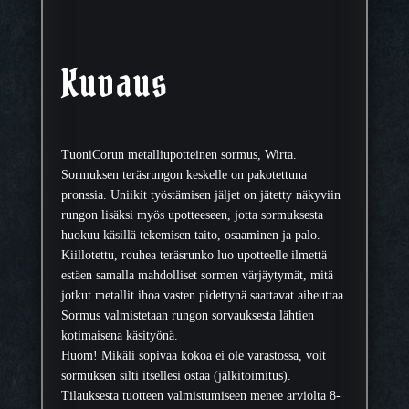
ä
r
ä
Kuvaus
TuoniCorun metalliupotteinen sormus, Wirta.
Sormuksen teräsrungon keskelle on pakotettuna
pronssia. Uniikit työstämisen jäljet on jätetty näkyviin
rungon lisäksi myös upotteeseen, jotta sormuksesta
huokuu käsillä tekemisen taito, osaaminen ja palo.
Kiillotettu, rouhea teräsrunko luo upotteelle ilmettä
estäen samalla mahdolliset sormen värjäytymät, mitä
jotkut metallit ihoa vasten pidettynä saattavat aiheuttaa.
Sormus valmistetaan rungon sorvauksesta lähtien
kotimaisena käsityönä.
Huom! Mikäli sopivaa kokoa ei ole varastossa, voit
sormuksen silti itsellesi ostaa (jälkitoimitus).
Tilauksesta tuotteen valmistumiseen menee arviolta 8-