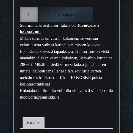
W
Lisää ostoskoriin
i
r
Suurimmalla osalla sormuksia on
TuoniCorun
t
kokotakuu.
a
Mikäli sormus on väärän kokoinen, se voidaan
P
veloituksetta vaihtaa kertaalleen toiseen kokoon.
r
Epätodennäköisessä tapauksessa, että sormus on vielä
o
tämänkin jälkeen väärän kokoinen, lisävaihto kustantaa
n
20€/krt. Mikäli et tiedä sormesi kokoa ja haluat sen
s
mitata, helpoin tapa lienee tilata sovitusta varten
s
meidän testirunkosetti. Takuu
EI KOSKE
puisia
i
kosintasormuksia!
4
Kokotakuun tiimoilta voit olla yhteydessä sähköpostilla
.
tuonicoru@puustikki.fi
5
m
m
m
Kuvaus
ä