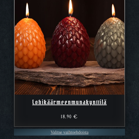
Lohikäärmeenmunakynttilä
18,90
€
Valitse vaihtoehdoista