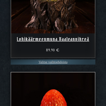
Lohikäärmeenmuna Vaaleanvihreä
89,90
€
Valitse vaihtoehdoista