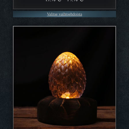
45,90 €
–
Valitse vaihtoehdoista
79,90 €