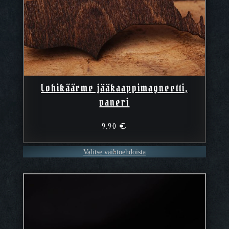
Lohikäärme jääkaappimagneetti,
vaneri
9,90
€
Valitse vaihtoehdoista