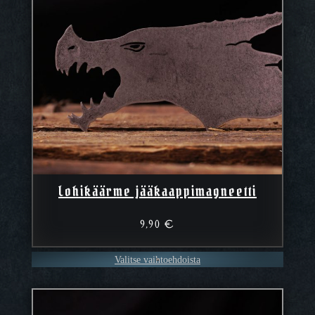
Lohikäärme jääkaappimagneetti
9,90
€
Valitse vaihtoehdoista