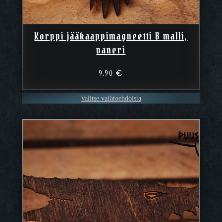
Korppi jääkaappimagneetti B malli,
vaneri
9,90
€
Valitse vaihtoehdoista