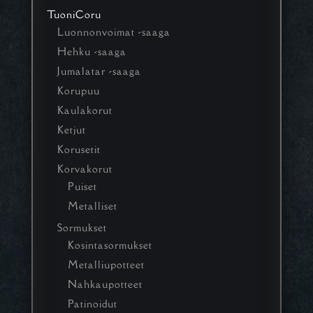
TuoniCoru
Luonnonvoimat -saaga
Hehku -saaga
Jumalatar -saaga
Korupuu
Kaulakorut
Ketjut
Korusetit
Korvakorut
Puiset
Metalliset
Sormukset
Kosintasormukset
Metalliupotteet
Nahkaupotteet
Patinoidut