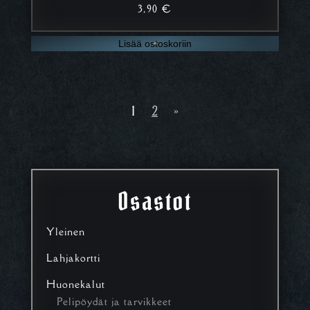
3,90
€
Lisää ostoskoriin
1
2
»
Osastot
Yleinen
Lahjakortti
Huonekalut
Pelipöydät ja tarvikkeet