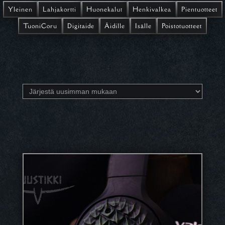
Yleinen
Lahjakortti
Huonekalut
Henkivalkea
Pientuotteet
TuoniCoru
Digitaide
Äidille
Isälle
Poistotuotteet