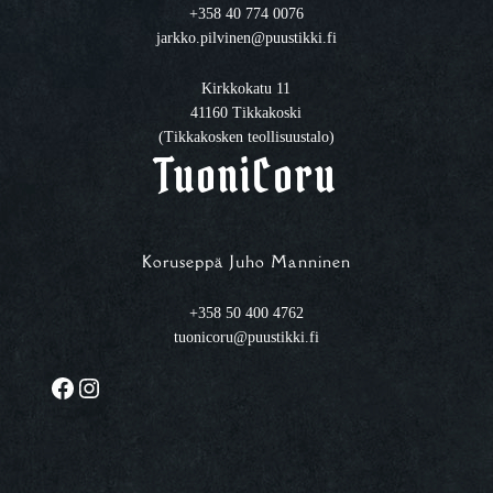
+358 40 774 0076
jarkko.pilvinen@puustikki.fi
Kirkkokatu 11
41160 Tikkakoski
(Tikkakosken teollisuustalo)
TuoniCoru
Koruseppä Juho Manninen
+358 50 400 4762
tuonicoru@puustikki.fi
Facebook
Instagram