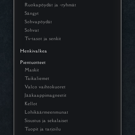
Ruokapöydät ja -ryhmät
Sängyt
Sohvapöydät
Sohvat
Tv-tasot ja senkit
Henkivalkea
Pientuotteet
Maskit
Taikaliemet
Valco vaihtokuoret
Jääkaappimagneetit
Kellot
Lohikäärmeenmunat
Sisustus ja sekalaiset
Tuopit ja tarjoilu