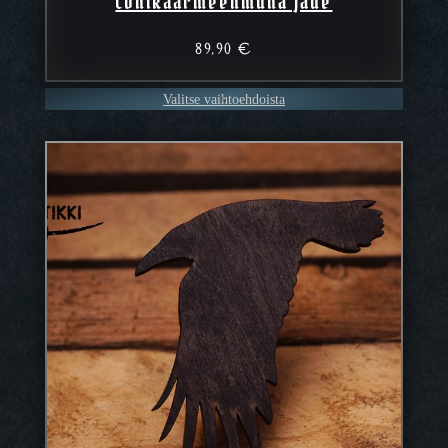
Lohikäärmeenmuna Jade
89,90
€
Valitse vaihtoehdoista