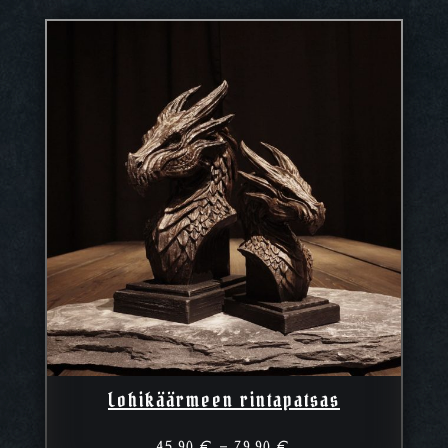
Lohikäärmeen rintapatsas
Hintaluokka:
45,90
€
–
79,90
€