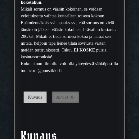
kokotakuu.
s
Mikäli sormus on väärän kokoinen, se voidaan
u
veloituksetta vaihtaa kertaalleen toiseen kokoon.
u
Epätodennäköisessä tapauksessa, että sormus on vielä
s
tämänkin jälkeen väärän kokoinen, lisävaihto kustantaa
4
20€/krt. Mikäli et tiedä sormesi kokoa ja haluat sen
.
mitata, helpoin tapa lienee tilata sovitusta varten
5
meidän testirunkosetti. Takuu
EI KOSKE
puisia
m
kosintasormuksia!
m
Kokotakuun tiimoilta voit olla yhteydessä sähköpostilla
m
tuonicoru@puustikki.fi
ä
ä
r
ä
Kuvaus
Arviot (0)
Kuvaus