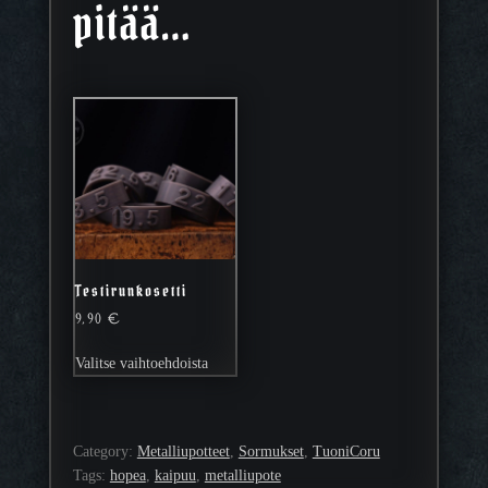
pitää…
Testirunkosetti
9,90
€
Tällä
Valitse vaihtoehdoista
tuotteella
on
useampi
muunnelma.
Category:
Metalliupotteet
, 
Sormukset
, 
TuoniCoru
Voit
Tags:
hopea
, 
kaipuu
, 
metalliupote