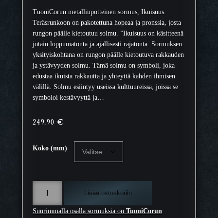
TuoniCorun metalliupotteinen sormus, Ikuisuus.
Teräsrunkoon on pakotettuna hopeaa ja pronssia, josta
rungon päälle kietoutuu solmu. ”Ikuisuus on käsitteenä
jotain loppumatonta ja ajallisesti rajatonta. Sormuksen
yksityiskohtana on rungon päälle kietoutuva rakkauden
ja ystävyyden solmu. Tämä solmu on symboli, joka
edustaa ikuista rakkautta ja yhteyttä kahden ihmisen
välillä. Solmu esiintyy useissa kulttuureissa, joissa se
symboloi kestävyyttä ja…
249,90
€
Koko (mm)
I
Lisää ostoskoriin
k
u
Suurimmalla osalla sormuksia on
TuoniCorun
i