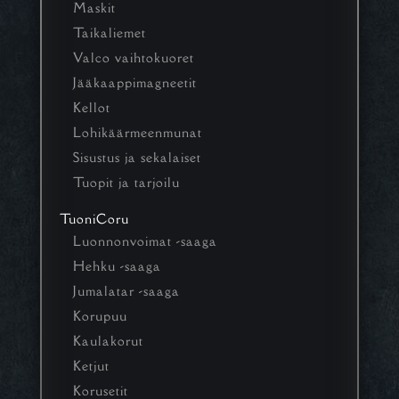
Maskit
Taikaliemet
Valco vaihtokuoret
Jääkaappimagneetit
Kellot
Lohikäärmeenmunat
Sisustus ja sekalaiset
Tuopit ja tarjoilu
TuoniCoru
Luonnonvoimat -saaga
Hehku -saaga
Jumalatar -saaga
Korupuu
Kaulakorut
Ketjut
Korusetit