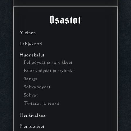
tehdä
valinnat
tuotteen
Osastot
sivulla.
Yleinen
Lahjakortti
Huonekalut
Pelipöydät ja tarvikkeet
Ruokapöydät ja -ryhmät
Sängyt
Sohvapöydät
Sohvat
Tv-tasot ja senkit
Henkivalkea
Pientuotteet