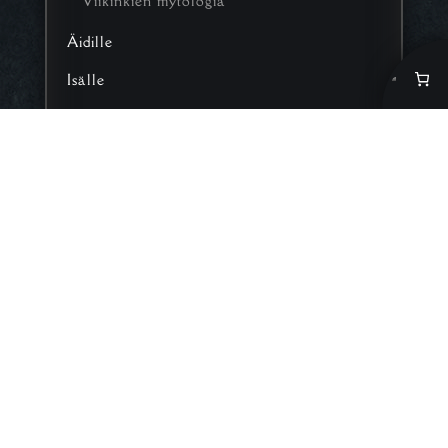
Viikinkien mytologia
Äidille
Isälle
Poistotuotteet
Sinua saattaisi
kiinnostaa myös nämä