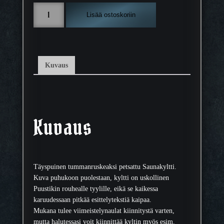
S
Lisää ostoskoriin
a
u
n
a
-
Kuvaus
o
v
i
k
y
Kuvaus
l
t
t
i
Täyspuinen tummanruskeaksi petsattu Saunakyltti.
,
Kuva puhukoon puolestaan, kyltti on uskollinen
p
Puustikin rouhealle tyylille, eikä se kaikessa
e
karuudessaan pitkää esittelytekstiä kaipaa.
t
Mukana tulee viimeistelynaulat kiinnitystä varten,
s
mutta halutessasi voit kiinnittää kyltin myös esim.