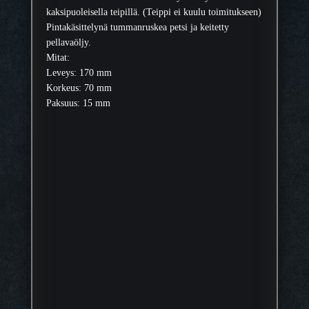
a
kaksipuoleisella teipillä. (Teippi ei kuulu toimitukseen)
t
Pintakäsittelynä tummanruskea petsi ja keitetty
t
pellavaöljy.
u
Mitat:
p
Leveys: 170 mm
u
Korkeus: 70 mm
u
Paksuus: 15 mm
m
ä
ä
r
ä