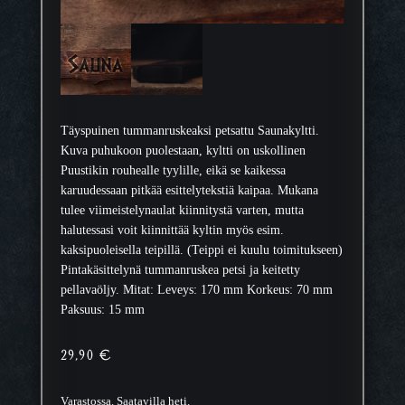
Täyspuinen tummanruskeaksi petsattu Saunakyltti.
Kuva puhukoon puolestaan, kyltti on uskollinen
Puustikin rouhealle tyylille, eikä se kaikessa
karuudessaan pitkää esittelytekstiä kaipaa. Mukana
tulee viimeistelynaulat kiinnitystä varten, mutta
halutessasi voit kiinnittää kyltin myös esim.
kaksipuoleisella teipillä. (Teippi ei kuulu toimitukseen)
Pintakäsittelynä tummanruskea petsi ja keitetty
pellavaöljy. Mitat: Leveys: 170 mm Korkeus: 70 mm
Paksuus: 15 mm
29,90
€
Varastossa. Saatavilla heti.