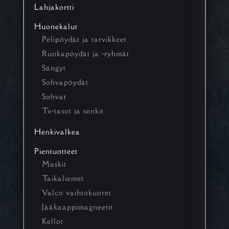
Lahjakortti
Huonekalut
Pelipöydät ja tarvikkeet
Ruokapöydät ja -ryhmät
Sängyt
Sohvapöydät
Sohvat
Tv-tasot ja senkit
Henkivalkea
Pientuotteet
Maskit
Taikaliemet
Valco vaihtokuoret
Jääkaappimagneetit
Kellot