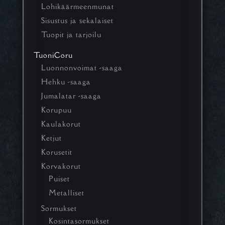
Lohikäärmeenmunat
Sisustus ja sekalaiset
Tuopit ja tarjoilu
TuoniCoru
Luonnonvoimat -saaga
Hehku -saaga
Jumalatar -saaga
Korupuu
Kaulakorut
Ketjut
Korusetit
Korvakorut
Puiset
Metalliset
Sormukset
Kosintasormukset