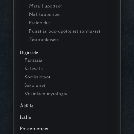
Metalliupotteet
Nahkaupotteet
Patinoidut
Puiset ja puu-upotteiset sormukset
Testirunkosetti
Digitaide
Fantasia
Kalevala
Komissiotyöt
Sekalaiset
Viikinkien mytologia
Äidille
Isälle
Poistotuotteet