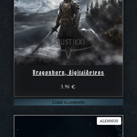
Dragonborn, digitaideteos
3,90
€
Lisää ostoskoriin
TUOTE
ALENNUS
ALENNUK