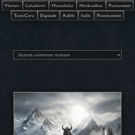
Yleinen
Lahjakortti
Huonekalut
Henkivalkea
Pientuotteet
TuoniCoru
Digitaide
Äidille
Isälle
Poistotuotteet