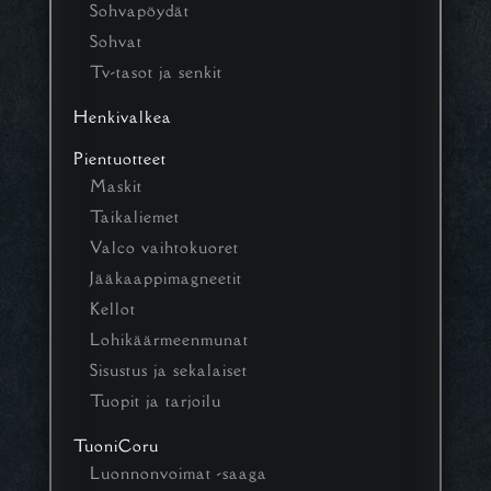
Sohvapöydät
Sohvat
Tv-tasot ja senkit
Henkivalkea
Pientuotteet
Maskit
Taikaliemet
Valco vaihtokuoret
Jääkaappimagneetit
Kellot
Lohikäärmeenmunat
Sisustus ja sekalaiset
Tuopit ja tarjoilu
TuoniCoru
Luonnonvoimat -saaga