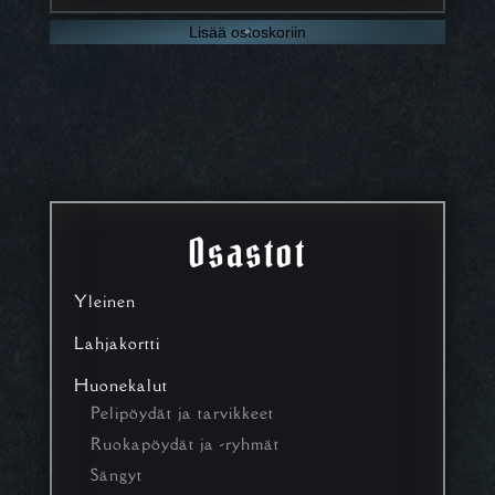
Lisää ostoskoriin
Osastot
Yleinen
Lahjakortti
Huonekalut
Pelipöydät ja tarvikkeet
Ruokapöydät ja -ryhmät
Sängyt