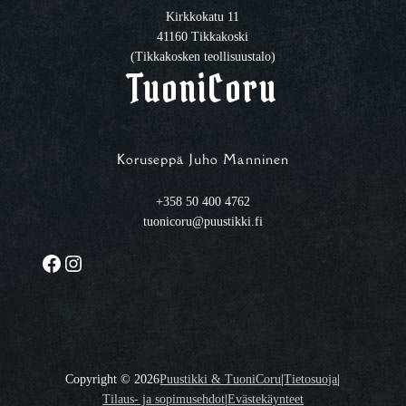
Kirkkokatu 11
41160 Tikkakoski
(Tikkakosken teollisuustalo)
TuoniCoru
Koruseppä Juho Manninen
+358 50 400 4762
tuonicoru@puustikki.fi
Facebook
Instagram
Copyright ©
2026
Puustikki & TuoniCoru
|
Tietosuoja
|
Tilaus- ja sopimusehdot
|
Evästekäynteet