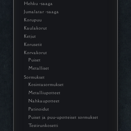
Hehku -saaga
Jumalatar -saaga
Korupuu
Kaulakorut
Ketjut
Korusetit
Korvakorut
Puiset
Metalliset
Sormukset
Kosintasormukset
Metalliupotteet
Nahkaupotteet
Patinoidut
Puiset ja puu-upotteiset sormukset
Testirunkosetti