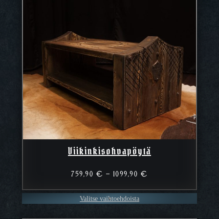
Viikinkisohvapöytä
Hintaluokka:
759,90
€
–
1099,90
€
759,90 €
–
Valitse vaihtoehdoista
1099,90 €