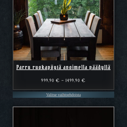
Parru ruokapöytä avoimella päädyllä
Hintaluokka:
999,90
€
–
1499,90
€
999,90 €
–
Valitse vaihtoehdoista
1499,90 €