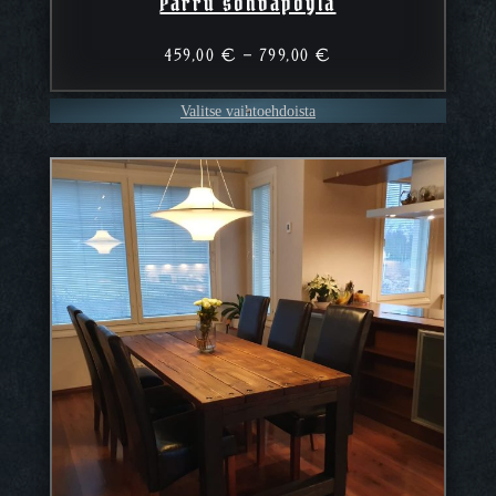
Parru sohvapöytä
Hintaluokka:
459,00
€
–
799,00
€
459,00 €
–
Valitse vaihtoehdoista
799,00 €