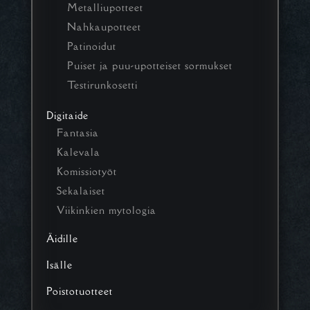
Metalliupotteet
Nahkaupotteet
Patinoidut
Puiset ja puu-upotteiset sormukset
Testirunkosetti
Digitaide
Fantasia
Kalevala
Komissiotyöt
Sekalaiset
Viikinkien mytologia
Äidille
Isälle
Poistotuotteet