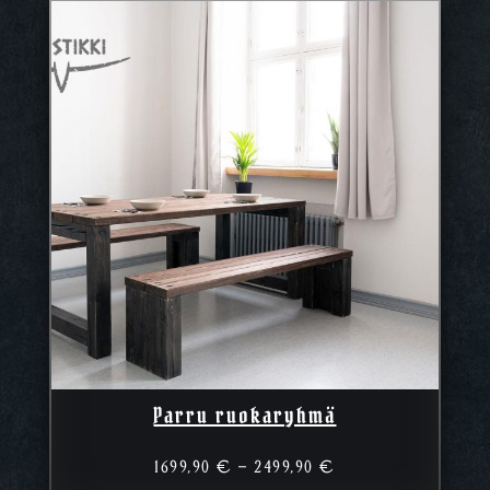
Parru ruokaryhmä
Hintaluokka:
1699,90
€
–
2499,90
€
1699,90 €