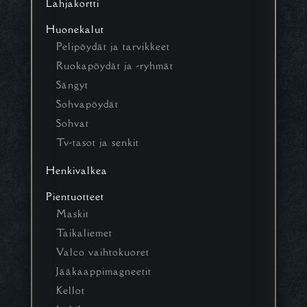
Lahjakortti
Huonekalut
Pelipöydät ja tarvikkeet
Ruokapöydät ja -ryhmät
Sängyt
Sohvapöydät
Sohvat
Tv-tasot ja senkit
Henkivalkea
Pientuotteet
Maskit
Taikaliemet
Valco vaihtokuoret
Jääkaappimagneetit
Kellot