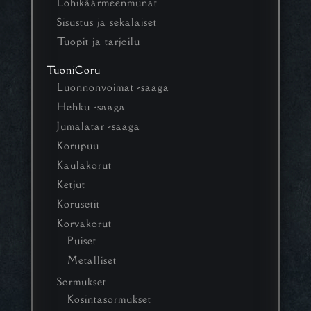
Lohikäärmeenmunat
Sisustus ja sekalaiset
Tuopit ja tarjoilu
TuoniCoru
Luonnonvoimat -saaga
Hehku -saaga
Jumalatar -saaga
Korupuu
Kaulakorut
Ketjut
Korusetit
Korvakorut
Puiset
Metalliset
Sormukset
Kosintasormukset