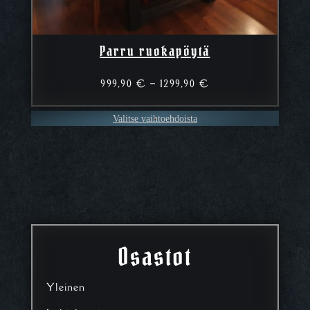
Parru ruokapöytä
Hintaluokka:
999,90
€
–
1299,90
€
999,90 €
–
Valitse vaihtoehdoista
1299,90 €
Osastot
Yleinen