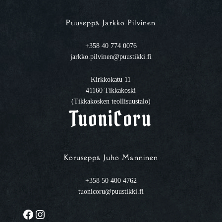
Puuseppä Jarkko Pilvinen
+358 40 774 0076
jarkko.pilvinen@puustikki.fi
Kirkkokatu 11
41160 Tikkakoski
(Tikkakosken teollisuustalo)
TuoniCoru
Koruseppä Juho Manninen
+358 50 400 4762
tuonicoru@puustikki.fi
Facebook
Instagram