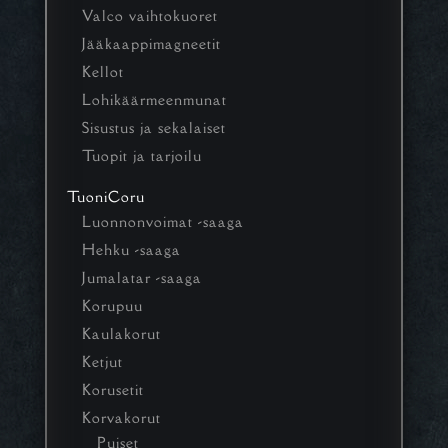
Valco vaihtokuoret
Jääkaappimagneetit
Kellot
Lohikäärmeenmunat
Sisustus ja sekalaiset
Tuopit ja tarjoilu
TuoniCoru
Luonnonvoimat -saaga
Hehku -saaga
Jumalatar -saaga
Korupuu
Kaulakorut
Ketjut
Korusetit
Korvakorut
Puiset