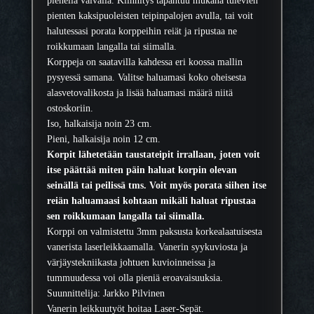
l
pienten kaksipuoleisten teipinpalojen avulla, tai voit
l
halutessasi porata korppeihin reiät ja ripustaa ne
i
roikkumaan langalla tai siimalla.
m
Korppeja on saatavilla kahdessa eri koossa mallin
ä
pysyessä samana. Valitse haluamasi koko oheisesta
ä
alasvetovalikosta ja lisää haluamasi määrä niitä
r
ostoskoriin.
ä
Iso, halkaisija noin 23 cm.
Pieni, halkaisija noin 12 cm.
Korpit lähetetään taustateipit irrallaan, joten voit
itse päättää miten päin haluat korpin olevan
seinällä tai peilissä tms. Voit myös porata siihen itse
reiän haluamaasi kohtaan mikäli haluat ripustaa
sen roikkumaan langalla tai siimalla.
Korppi on valmistettu 3mm paksusta korkealaatuisesta
vanerista laserleikkaamalla. Vanerin syykuviosta ja
värjäystekniikasta johtuen kuvioinneissa ja
tummuudessa voi olla pieniä eroavaisuuksia.
Suunnittelija: Jarkko Pilvinen
Vanerin leikkuutyöt hoitaa Laser-Sepät.