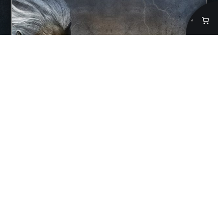
Ukko Ylijumala Vol.1 – digitaideteos
3,90
€
Lisää ostoskoriin