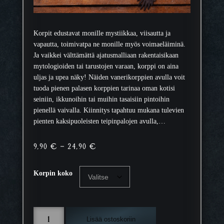
Korpit edustavat monille mystiikkaa, viisautta ja
vapautta, toimivatpa ne monille myös voimaeläiminä.
Ja vaikkei välttämättä ajatusmalliaan rakentaisikaan
mytologioiden tai tarustojen varaan, korppi on aina
uljas ja upea näky! Näiden vanerikorppien avulla voit
tuoda pienen palasen korppien tarinaa oman kotisi
seiniin, ikkunoihin tai muihin tasaisiin pintoihin
pienellä vaivalla. Kiinnitys tapahtuu mukana tulevien
pienten kaksipuoleisten teipinpalojen avulla,…
H
9,90
€
–
24,90
€
i
n
Korpin koko
t
a
l
K
u
Lisää ostoskoriin
o
o