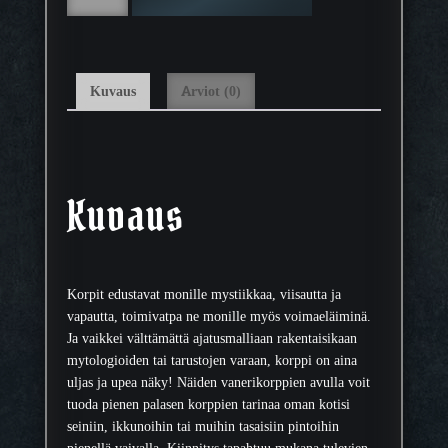
r
k
p
k
p
a
i
:
Kuvaus
Arviot (0)
s
9
e
,
i
9
n
0
ä
Kuvaus
k
€
o
–
r
2
i
4
Korpit edustavat monille mystiikkaa, viisautta ja
s
,
vapautta, toimivatpa ne monille myös voimaeläiminä.
t
9
Ja vaikkei välttämättä ajatusmalliaan rakentaisikaan
e
0
mytologioiden tai tarustojen varaan, korppi on aina
,
uljas ja upea näky! Näiden vanerikorppien avulla voit
B
€
tuoda pienen palasen korppien tarinaa oman kotisi
m
seiniin, ikkunoihin tai muihin tasaisiin pintoihin
a
pienellä vaivalla. Kiinnitys tapahtuu mukana tulevien