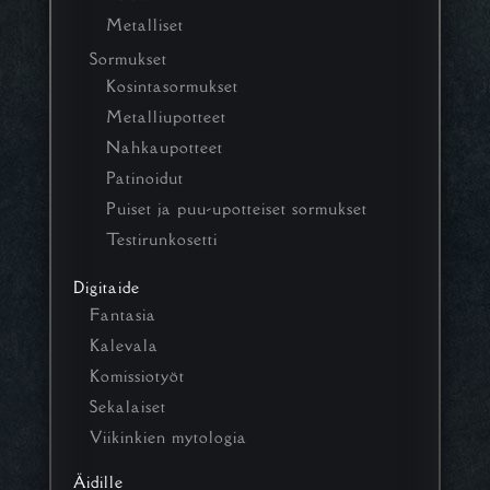
Metalliset
Sormukset
Kosintasormukset
Metalliupotteet
Nahkaupotteet
Patinoidut
Puiset ja puu-upotteiset sormukset
Testirunkosetti
Digitaide
Fantasia
Kalevala
Komissiotyöt
Sekalaiset
Viikinkien mytologia
Äidille