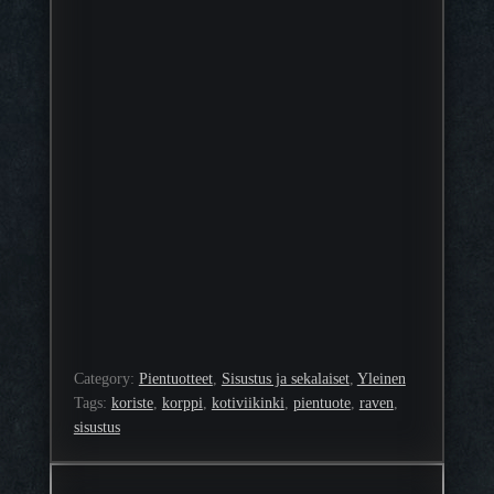
Category:
Pientuotteet
, 
Sisustus ja sekalaiset
, 
Yleinen
Tags:
koriste
, 
korppi
, 
kotiviikinki
, 
pientuote
, 
raven
, 
sisustus