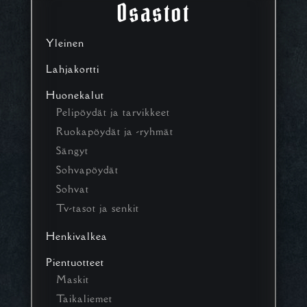
Osastot
Yleinen
Lahjakortti
Huonekalut
Pelipöydät ja tarvikkeet
Ruokapöydät ja -ryhmät
Sängyt
Sohvapöydät
Sohvat
Tv-tasot ja senkit
Henkivalkea
Pientuotteet
Maskit
Taikaliemet