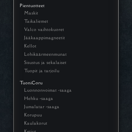
Pientuotteet
Maskit
Taikaliemet
Valco vaihtokuoret
Jääkaappimagneetit
Kellot
Lohikäärmeenmunat
Sisustus ja sekalaiset
Tuopit ja tarjoilu
TuoniCoru
Luonnonvoimat -saaga
Hehku -saaga
Jumalatar -saaga
Korupuu
Kaulakorut
Ketjut