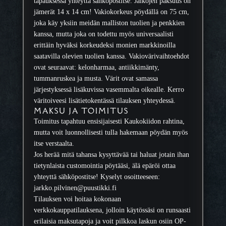
tapauksessa yhteyttä sähköpostitse. Jalkojen paksuus on
jämerät 14 x 14 cm! Vakiokorkeus pöydällä on 75 cm,
joka käy yksiin meidän malliston tuolien ja penkkien
kanssa, mutta joka on todettu myös universaalisti
erittäin hyväksi korkeudeksi monien markkinoilla
saatavilla olevien tuolien kanssa. Vakiovärivaihtoehdot
ovat seuraavat: kelonharmaa, antiikkimänty,
tummanruskea ja musta. Värit ovat samassa
järjestyksessä lisäkuvissa vasemmalta oikealle. Kerro
väritoiveesi lisätietokentässä tilauksen yhteydessä.
MAKSU JA TOIMITUS
Toimitus tapahtuu ensisijaisesti Kaukokiidon rahtina,
mutta voit luonnollisesti tulla hakemaan pöydän myös
itse verstaalta.
Jos herää mitä tahansa kysyttävää tai haluat jotain ihan
tietynlaista customointia pöytääsi, älä epäröi ottaa
yhteyttä sähköpostitse! Kyselyt osoitteeseen:
jarkko.pilvinen@puustikki.fi
Tilauksen voi hoitaa kokonaan
verkkokauppatilauksena, jolloin käytössäsi on runsaasti
erilaisia maksutapoja ja voit pilkkoa laskun osiin OP-