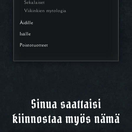
Sekalaiset
Viikinkien mytologia
Äidille
Isälle
Poistotuotteet
Sinua saattaisi
kiinnostaa myös nämä