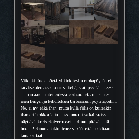
Viikinki Ruokapöytä Viikinkityylin ruokapöydän ei
tarvitse olemassaoloaan selitellä, saati pyytää anteeksi.
Tämän äärellä aterioidessa voit suorastaan aistia esi-
isien hengen ja kehoituksen barbaarisiin pöytätapoihin.
No, ei nyt ehkä ihan, mutta kyllä fiilis on kuitenkin
ihan eri luokkaa kuin massatuotetuissa kalusteissa –
näyttävät koristekaiverrukset ja riimut pitävät siitä
huolen! Sanomattakin lienee selvää, että laadultaan
tämä on taattua…