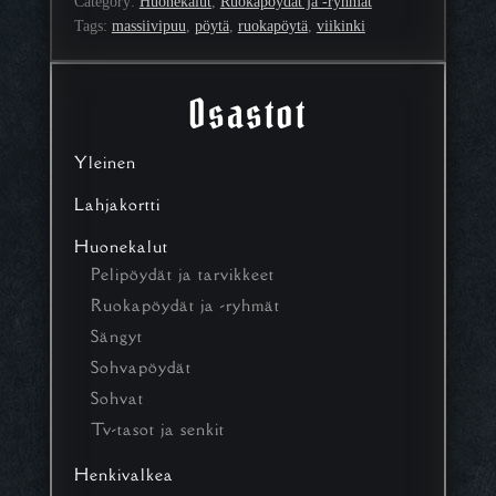
Category:
Huonekalut
, 
Ruokapöydät ja -ryhmät
Tags:
massiivipuu
, 
pöytä
, 
ruokapöytä
, 
viikinki
Osastot
Yleinen
Lahjakortti
Huonekalut
Pelipöydät ja tarvikkeet
Ruokapöydät ja -ryhmät
Sängyt
Sohvapöydät
Sohvat
Tv-tasot ja senkit
Henkivalkea