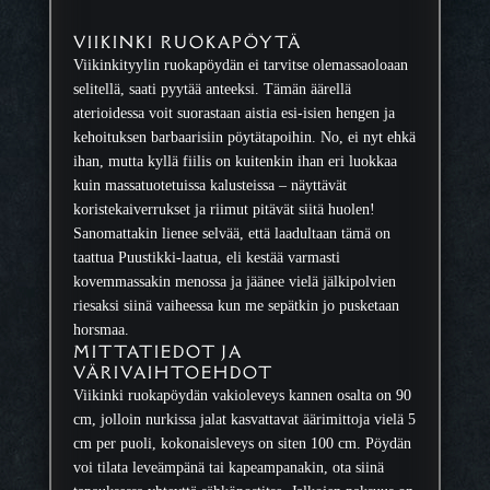
p
ö
€
VIIKINKI RUOKAPÖYTÄ
y
–
Viikinkityylin ruokapöydän ei tarvitse olemassaoloaan
t
3
selitellä, saati pyytää anteeksi. Tämän äärellä
ä
7
aterioidessa voit suorastaan aistia esi-isien hengen ja
m
9
kehoituksen barbaarisiin pöytätapoihin. No, ei nyt ehkä
ä
0
ihan, mutta kyllä fiilis on kuitenkin ihan eri luokkaa
ä
,
kuin massatuotetuissa kalusteissa – näyttävät
r
9
koristekaiverrukset ja riimut pitävät siitä huolen!
ä
0
Sanomattakin lienee selvää, että laadultaan tämä on
taattua Puustikki-laatua, eli kestää varmasti
€
kovemmassakin menossa ja jäänee vielä jälkipolvien
riesaksi siinä vaiheessa kun me sepätkin jo pusketaan
horsmaa.
MITTATIEDOT JA
VÄRIVAIHTOEHDOT
Viikinki ruokapöydän vakioleveys kannen osalta on 90
cm, jolloin nurkissa jalat kasvattavat äärimittoja vielä 5
cm per puoli, kokonaisleveys on siten 100 cm. Pöydän
voi tilata leveämpänä tai kapeampanakin, ota siinä