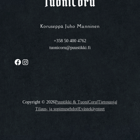
TuoniCoru
Koruseppä Juho Manninen
+358 50 400 4762
tuonicoru@puustikki.fi
Facebook
Instagram
Copyright ©
2026
Puustikki & TuoniCoru
|
Tietosuoja
|
Tilaus- ja sopimusehdot
|
Evästekäynteet