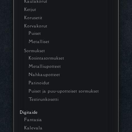
Kaulakorut
Ketjut
Korusetit
Korvakorut
Puiset
Metalliset
Sormukset
Kosintasormukset
Metalliupotteet
Nahkaupotteet
Patinoidut
Puiset ja puu-upotteiset sormukset
Testirunkosetti
Digitaide
Fantasia
Kalevala