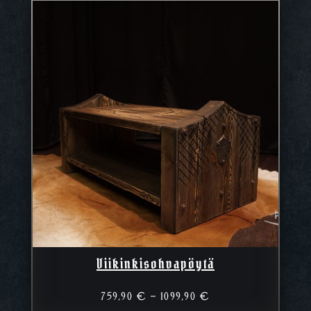
Viikinkisohvapöytä
Hintaluokka:
759,90
€
–
1099,90
€
759,90 €