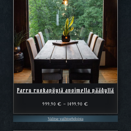
Parru ruokapöytä avoimella päädyllä
Hintaluokka:
999,90
€
–
1499,90
€
999,90 €
–
Valitse vaihtoehdoista
1499,90 €