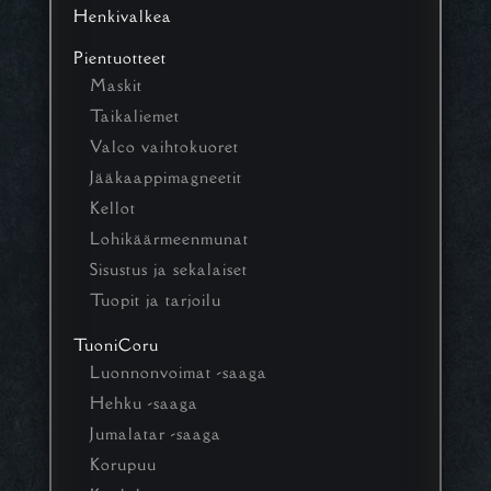
Henkivalkea
Pientuotteet
Maskit
Taikaliemet
Valco vaihtokuoret
Jääkaappimagneetit
Kellot
Lohikäärmeenmunat
Sisustus ja sekalaiset
Tuopit ja tarjoilu
TuoniCoru
Luonnonvoimat -saaga
Hehku -saaga
Jumalatar -saaga
Korupuu