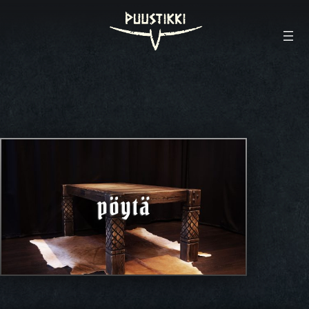
pöytä