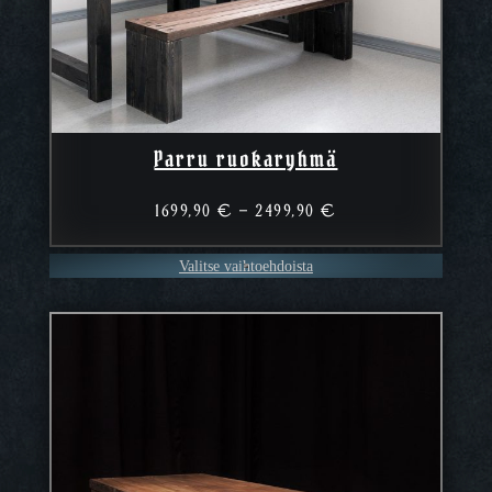
Parru ruokaryhmä
Hintaluokka:
1699,90
€
–
2499,90
€
1699,90 €
–
Valitse vaihtoehdoista
2499,90 €