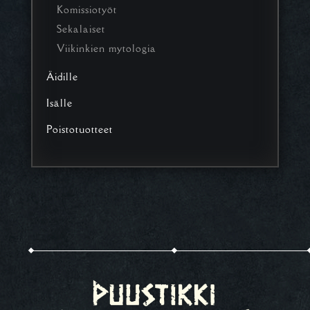
Komissiotyöt
Sekalaiset
Viikinkien mytologia
Äidille
Isälle
Poistotuotteet