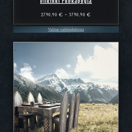
Viikinki ruokapöytä
Hintaluokka:
2790,90
€
–
3790,90
€
2790,90 €
–
Valitse vaihtoehdoista
3790,90 €