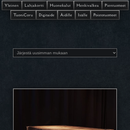
Yleinen
Lahjakortti
Huonekalut
Henkivalkea
Pientuotteet
TuoniCoru
Digitaide
Äidille
Isälle
Poistotuotteet