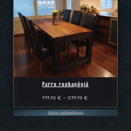
Parru ruokapöytä
Hintaluokka:
999,90
€
–
1299,90
€
999,90 €
–
Valitse vaihtoehdoista
1299,90 €