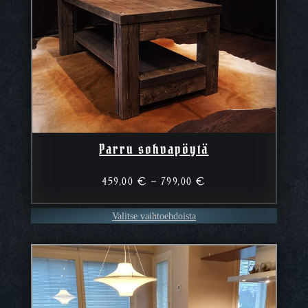
Parru sohvapöytä
Hintaluokka:
459,00
€
–
799,00
€
459,00 €
–
Valitse vaihtoehdoista
799,00 €