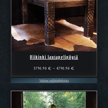
Viikinki lautapelipöytä
Hintaluokka:
3790,90
€
–
4790,90
€
3790,90 €
–
Valitse vaihtoehdoista
4790,90 €