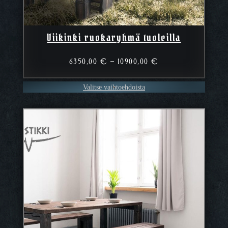
Viikinki ruokaryhmä tuoleilla
Hintaluokka:
6350,00
€
–
10900,00
€
6350,00 €
–
Valitse vaihtoehdoista
10900,00 €