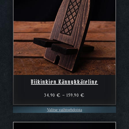
Viikinkien Kännykkäteline
Hintaluokka:
34,90
€
–
159,90
€
34,90 €
–
Valitse vaihtoehdoista
159,90 €