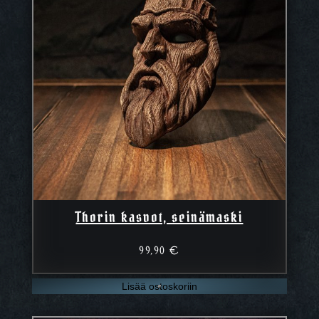
Thorin kasvot, seinämaski
99,90
€
Lisää ostoskoriin