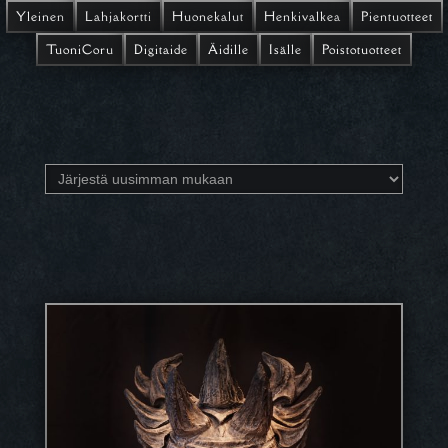
Yleinen
Lahjakortti
Huonekalut
Henkivalkea
Pientuotteet
TuoniCoru
Digitaide
Äidille
Isälle
Poistotuotteet