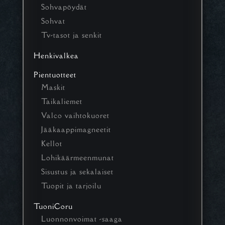
Sohvapöydät
Sohvat
Tv-tasot ja senkit
Henkivalkea
Pientuotteet
Maskit
Taikaliemet
Valco vaihtokuoret
Jääkaappimagneetit
Kellot
Lohikäärmeenmunat
Sisustus ja sekalaiset
Tuopit ja tarjoilu
TuoniCoru
Luonnonvoimat -saaga