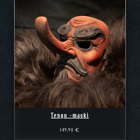
Tengu -maski
149,90
€