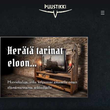
Herätä tarinat
eloon…
Huonekaluja, jotka kelpaavat jokaiselle oman
elämäntarinansa seikkailijalle.