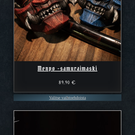
Menpo -samuraimaski
89,90
€
Valitse vaihtoehdoista