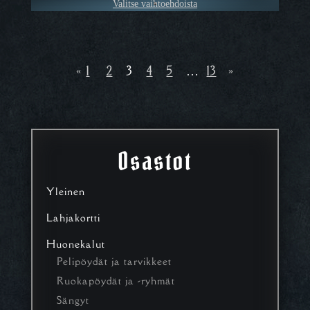
Valitse vaihtoehdoista
1
2
3
4
5
…
13
«
»
Osastot
Yleinen
Lahjakortti
Huonekalut
Pelipöydät ja tarvikkeet
Ruokapöydät ja -ryhmät
Sängyt