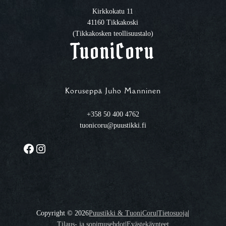
Kirkkokatu 11
41160 Tikkakoski
(Tikkakosken teollisuustalo)
TuoniCoru
Koruseppä Juho Manninen
+358 50 400 4762
tuonicoru@puustikki.fi
Facebook
Instagram
Copyright ©
2026
Puustikki & TuoniCoru
|
Tietosuoja
|
Tilaus- ja sopimusehdot
|
Evästekäynteet