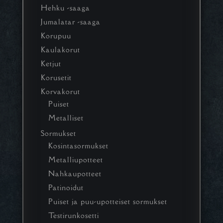
Hehku -saaga
Jumalatar -saaga
Korupuu
Kaulakorut
Ketjut
Korusetit
Korvakorut
Puiset
Metalliset
Sormukset
Kosintasormukset
Metalliupotteet
Nahkaupotteet
Patinoidut
Puiset ja puu-upotteiset sormukset
Testirunkosetti