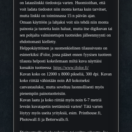
on latauslinkki tiedostoja varten. Huomioithan, että
voit ladata tiedostot niin monta kertaa kuin tarvitset,
mutta linkki on toiminnassa 15:n päivän ajan.
Omaan käyttöön ja lahjaksi voit siis tehdä niin monta
painosta ja tuotetta kuin haluat, mutta itse digikuvan tai
sen pohjalta valmistettujen tuotteiden jälleenmyynti on
ehdottomasti kielletty.
Helppokäyttöinen ja suomenkielinen tilaussivusto on
esimerkiksi iFolor, jossa pääset ennen fyysisen tuotteen
tilausta helposti kokeilemaan miltä kuva näyttäisi
kussakin tuotteessa:
https://www.ifolor.fi/
Kuvan koko on 12000 x 8000 pikseliä, 300 dpi. Kuvan
koko riittää vähintään noin A0 kokoiseksi
canvastauluksi, mutta soveltuu luonnollisesti myös
pienempiin painotuotteisiin.
Kuvan laatu ja koko riittää myös noin 6-7 metriä
leveän kuvatapetin teettämistä varten! Tätä varten
löytyy myös useita yrityksiä, esim. Printhouse.fi,
Photowall.fi ja Betterwalls.fi.