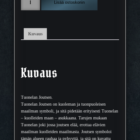
Lisää ostoskoriin
u
o
n
e
l
Kuvaus
a
n
J
o
u
Kuvaus
t
s
e
n
Tuonelan Joutsen.
–
Tuonelan Joutsen on kuoleman ja tuonpuoleisen
d
maailman symboli, ja sitä pidetään erityisesti Tuonelan
i
– kuolleiden maan – asukkaana. Tarujen mukaan
g
Tuonelan joki jossa joutsen elää, erottaa elävien
i
maailman kuolleiden maailmasta. Joutsen symboloi
t
tämän alueen rauhaa ja pyhyyttä, ja sitä on kuvattu