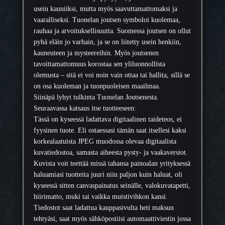
a
usein kauniiksi, mutta myös saavuttamattomaksi ja
i
vaaralliseksi. Tuonelan joutsen symboloi kuolemaa,
d
rauhaa ja arvoituksellisuutta. Suomessa joutsen on ollut
e
pyhä eläin jo varhain, ja se on liitetty usein henkiin,
t
kauneuteen ja mysteereihin. Myös joutsenen
e
tavoittamattomuus korostaa sen yliluonnollista
o
olemusta – sitä ei voi noin vain ottaa tai hallita, sillä se
s
on osa kuoleman ja tuonpuoleisen maailmaa.
m
Siinäpä lyhyt tulkinta Tuonelan Joutsenesta.
ä
Seuraavassa katsaus itse tuotteeseen:
ä
Tässä on kyseessä ladattava digitaalinen taideteos, ei
r
fyysinen tuote. Eli ostaessasi tämän saat itsellesi kaksi
ä
korkealaatuista JPEG muodossa olevaa digitaalista
kuvatiedostoa, samasta aiheesta pysty- ja vaakaversiot.
Kuvista voit teettää missä tahansa painoalan yrityksessä
haluamiasi tuotteita juuri niin paljon kuin haluat, oli
kyseessä sitten canvaspainatus seinälle, valokuvatapetti,
hiirimatto, muki tai vaikka muistivihkon kansi.
Tiedostot saat ladattua kauppasivulta heti maksun
tehtyäsi, saat myös sähköpostiisi automaattiviestin jossa