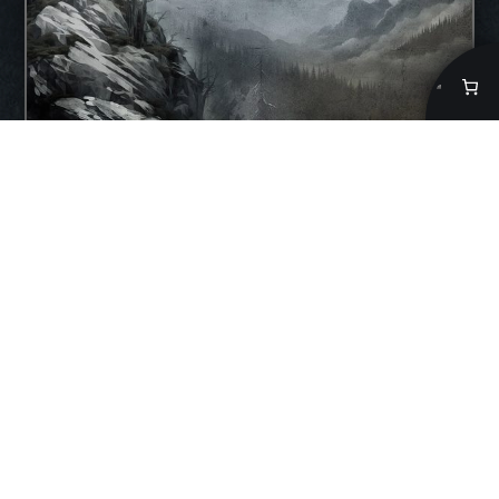
Eksynyt Voimaeläin, digitaideteos
3,90
€
Lisää ostoskoriin