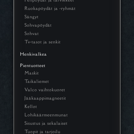
Ruokapöydät ja -ryhmät
Sängyt
Sohvapöydät
Sohvat
Tv-tasot ja senkit
Henkivalkea
Pientuotteet
Maskit
Taikaliemet
Valco vaihtokuoret
Jääkaappimagneetit
Kellot
Lohikäärmeenmunat
Sisustus ja sekalaiset
Tuopit ja tarjoilu