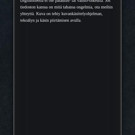
Digituotteella ei ole palautus- tai vaihto-oikeutta. Jos
tiedoston kanssa on mitä tahansa ongelmia, ota meihin
yhteyttä. Kuva on tehty kuvankäsittelyohjelman,
tekoälyn ja käsin piirtämisen avulla.