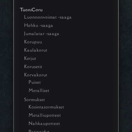
TuoniCoru
Luonnonvoimat -saaga
Hehku -saaga
Jumalatar -saaga
Korupuu
Kaulakorut
Ketjut
Korusetit
Korvakorut
Puiset
Metalliset
Sormukset
Kosintasormukset
Metalliupotteet
Nahkaupotteet
Patinoidut