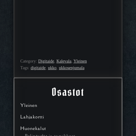
Category:
Digitaide
, 
Kalevala
, 
Yleinen
Tags:
digitaide
, 
ukko
, 
ukkosenjumala
Osastot
Yleinen
Lahjakortti
Huonekalut
Pelipöydät ja tarvikkeet